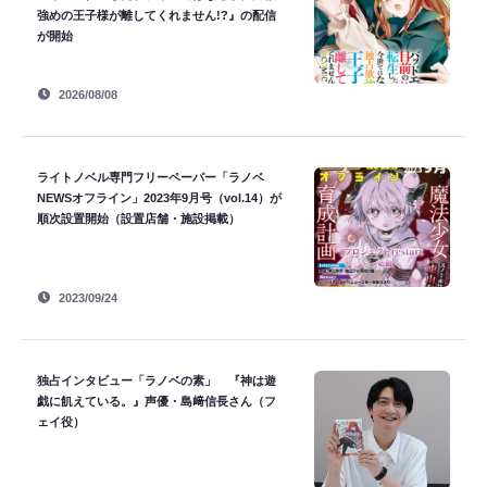
強めの王子様が離してくれません!?』の配信
が開始
2026/08/08
ライトノベル専門フリーペーパー「ラノベ
NEWSオフライン」2023年9月号（vol.14）が
順次設置開始（設置店舗・施設掲載）
2023/09/24
独占インタビュー「ラノベの素」 『神は遊
戯に飢えている。』声優・島﨑信長さん（フ
ェイ役）