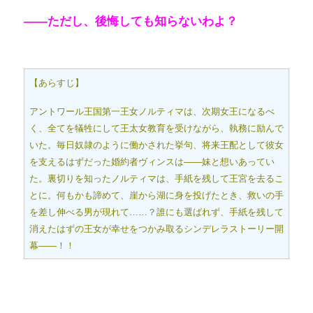
――ただし、後悔しても知らないわよ？
【あらすじ】
アントワール王国第一王女ノルティマは、次期女王になるべ
く、全てを犠牲にして王太女教育を受けながら、執務に励んで
いた。毎日奴隷のように働かされた挙句、将来王配として彼女
を支えるはずだった婚約者ヴィンスは――妹と想いあってい
た。裏切りを知ったノルティマは、手紙を残して王宮を去るこ
とに。何もかも諦めて、崖から湖に身を投げたとき、救いの手
を差し伸べる男が現れて……？誰にも選ばれず、手紙を残して
消えたはずの王女が幸せをつかみ取るシンデレラストーリー開
幕――！！