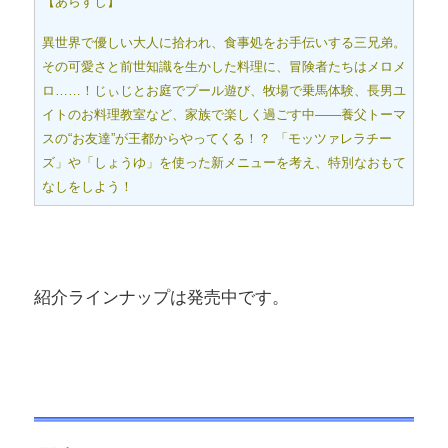
【あらすじ】
異世界で優しい大人に拾われ、食事処をお手伝いする三兄弟。
その可愛さと前世知識を生かした料理に、冒険者たちはメロメ
ロ……！じぃじとお庭でプール遊び、牧場で乗馬体験、長男ユ
イトのお料理教室など、家族で楽しく過ごす中――養父トーマ
スの“お友達”が王都からやってくる！？ 「モッツァレラチー
ズ」や「しょうゆ」を使った新メニューを考え、特別なおもて
なしをしよう！
紹介ラインナップは発売中です。