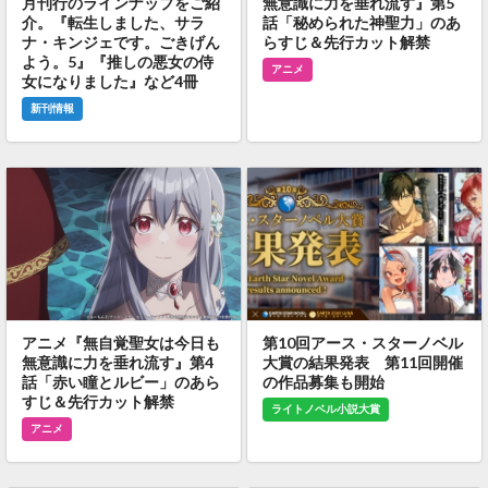
月刊行のラインナップをご紹
無意識に力を垂れ流す』第5
介。『転生しました、サラ
話「秘められた神聖力」のあ
ナ・キンジェです。ごきげん
らすじ＆先行カット解禁
よう。5』『推しの悪女の侍
アニメ
女になりました』など4冊
新刊情報
アニメ『無自覚聖女は今日も
第10回アース・スターノベル
無意識に力を垂れ流す』第4
大賞の結果発表 第11回開催
話「赤い瞳とルビー」のあら
の作品募集も開始
すじ＆先行カット解禁
ライトノベル小説大賞
アニメ