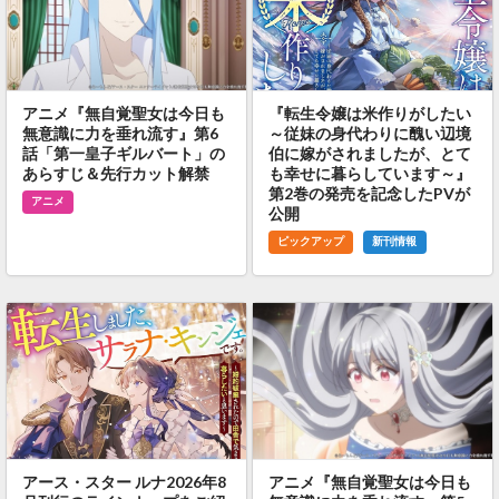
アニメ『無自覚聖女は今日も
『転生令嬢は米作りがしたい
無意識に力を垂れ流す』第6
～従妹の身代わりに醜い辺境
話「第一皇子ギルバート」の
伯に嫁がされましたが、とて
あらすじ＆先行カット解禁
も幸せに暮らしています～』
第2巻の発売を記念したPVが
アニメ
公開
ピックアップ
新刊情報
アース・スター ルナ2026年8
アニメ『無自覚聖女は今日も