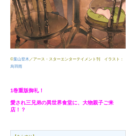
©
葉山登木
／アース・スターエンターテイメント刊 イラスト：
烏羽雨
1巻重版御礼！
愛され三兄弟の異世界食堂に、大物親子ご来
店！？