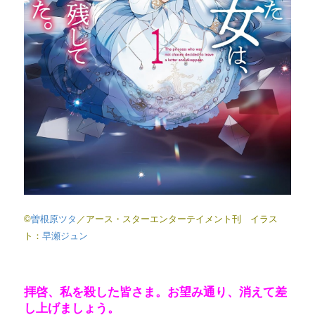
©
曽根原ツタ
／アース・スターエンターテイメント刊 イラス
ト：
早瀬ジュン
拝啓、私を殺した皆さま。
お望み通り、消えて差
し上げましょう。