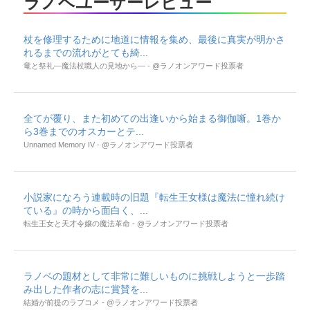
ラノベユーザーレビュー
杖を修理するために地道に情報を集め、最後に真実が明かさ
れるまでの流れがとても綺...
竜と祭礼―魔法杖職人の見地から― - @ラノオンアワード投票者
全てが覆り、また初めての出逢いから始まる御伽噺。1巻か
ら3巻までのオスカーとテ...
Unnamed Memory IV - @ラノオンアワード投票者
小説家になろう連載時の旧題『転生王女様は魔法に憧れ続け
ている』の時から面白く、...
転生王女と天才令嬢の魔法革命 - @ラノオンアワード投票者
ラノベの題材として非常に難しいものに挑戦しようと一歩踏
み出した作者の志に賞賛を...
結婚が前提のラブコメ - @ラノオンアワード投票者