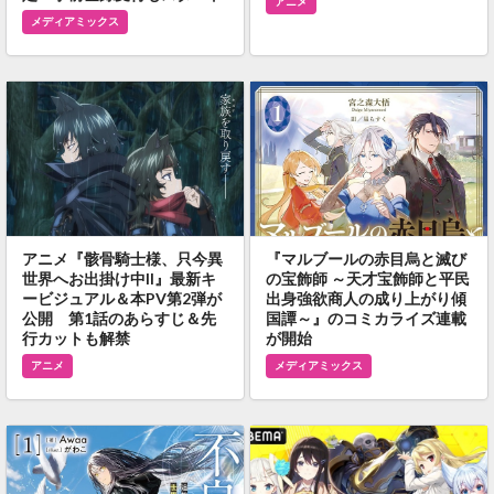
アニメ
メディアミックス
アニメ『骸骨騎士様、只今異
『マルブールの赤目烏と滅び
世界へお出掛け中II』最新キ
の宝飾師 ～天才宝飾師と平民
ービジュアル＆本PV第2弾が
出身強欲商人の成り上がり傾
公開 第1話のあらすじ＆先
国譚～』のコミカライズ連載
行カットも解禁
が開始
アニメ
メディアミックス