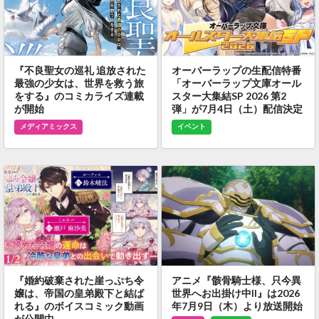
『不良聖女の巡礼 追放された
オーバーラップの生配信特番
最強の少女は、世界を救う旅
「オーバーラップ文庫オール
をする』のコミカライズ連載
スター大集結SP 2026 第2
が開始
弾」が7月4日（土）配信決定
メディアミックス
イベント
『婚約破棄された崖っぷち令
アニメ『骸骨騎士様、只今異
嬢は、帝国の皇弟殿下と結ば
世界へお出掛け中II』は2026
れる』のボイスコミック動画
年7月9日（木）より放送開始
が公開中