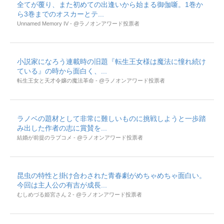
全てが覆り、また初めての出逢いから始まる御伽噺。1巻か
ら3巻までのオスカーとテ...
Unnamed Memory IV - @ラノオンアワード投票者
小説家になろう連載時の旧題『転生王女様は魔法に憧れ続け
ている』の時から面白く、...
転生王女と天才令嬢の魔法革命 - @ラノオンアワード投票者
ラノベの題材として非常に難しいものに挑戦しようと一歩踏
み出した作者の志に賞賛を...
結婚が前提のラブコメ - @ラノオンアワード投票者
昆虫の特性と掛け合わされた青春劇がめちゃめちゃ面白い。
今回は主人公の有吉が成長...
むしめづる姫宮さん 2 - @ラノオンアワード投票者