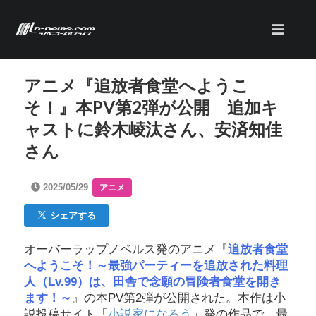
アニメ『追放者食堂へようこ
そ！』本PV第2弾が公開 追加キ
ャストに鈴木崚汰さん、安済知佳
さん
2025/05/29
アニメ
シェアする
オーバーラップノベルス発のアニメ『
追放者食堂
へようこそ！～最強パーティーを追放された料理
人（Lv.99）は、田舎で念願の冒険者食堂を開き
ます！～
』の本PV第2弾が公開された。本作は小
説投稿サイト「
小説家になろう
」発の作品で、最