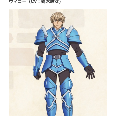
ヴィゴー（CV：鈴木崚汰）