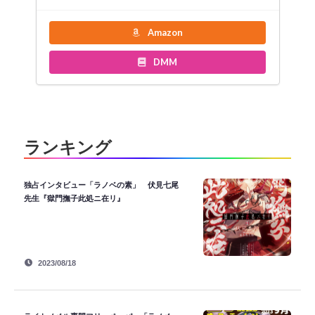
Amazon
DMM
ランキング
独占インタビュー「ラノベの素」 伏見七尾
先生『獄門撫子此処ニ在リ』
2023/08/18