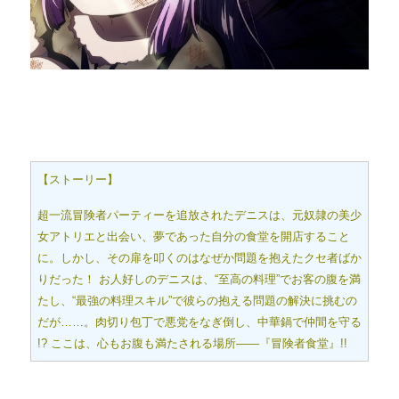
【ストーリー】
超一流冒険者パーティーを追放されたデニスは、元奴隷の美少
女アトリエと出会い、夢であった自分の食堂を開店すること
に。しかし、その扉を叩くのはなぜか問題を抱えたクセ者ばか
りだった！ お人好しのデニスは、“至高の料理”でお客の腹を満
たし、“最強の料理スキル”で彼らの抱える問題の解決に挑むの
だが……。肉切り包丁で悪党をなぎ倒し、中華鍋で仲間を守る
!? ここは、心もお腹も満たされる場所――『冒険者食堂』!!