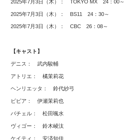
2025年7月3日（木）： TOKYO MX 24：00～
2025年7月3日（木）： BS11 24：30～
2025年7月3日（木）： CBC 26：08～
【キャスト】
デニス： 武内駿輔
アトリエ： 橘茉莉花
ヘンリエッタ： 鈴代紗弓
ビビア： 伊瀬茉莉也
バチェル： 松田颯水
ヴィゴー： 鈴木崚汰
ケイティ： 安済知佳