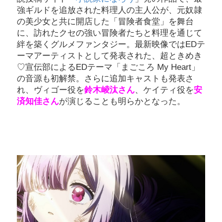
強ギルドを追放された料理人の主人公が、元奴隷
の美少女と共に開店した「冒険者食堂」を舞台
に、訪れたクセの強い冒険者たちと料理を通じて
絆を築くグルメファンタジー。最新映像ではEDテ
ーマアーティストとして発表された、超ときめき
♡宣伝部によるEDテーマ「まごころ My Heart」
の音源も初解禁。さらに追加キャストも発表さ
れ、ヴィゴー役を
鈴木崚汰さん
、ケイティ役を
安
済知佳さん
が演じることも明らかとなった。