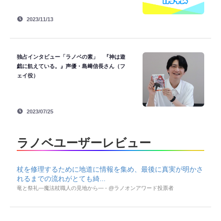
2023/11/13
独占インタビュー「ラノベの素」 『神は遊
戯に飢えている。』声優・島﨑信長さん（フ
ェイ役）
2023/07/25
ラノベユーザーレビュー
杖を修理するために地道に情報を集め、最後に真実が明かさ
れるまでの流れがとても綺...
竜と祭礼―魔法杖職人の見地から― - @ラノオンアワード投票者