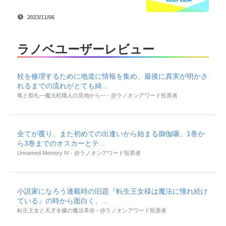
2023/11/06
ラノベユーザーレビュー
杖を修理するために地道に情報を集め、最後に真実が明かさ
れるまでの流れがとても綺...
竜と祭礼―魔法杖職人の見地から― - @ラノオンアワード投票者
全てが覆り、また初めての出逢いから始まる御伽噺。1巻か
ら3巻までのオスカーとテ...
Unnamed Memory IV - @ラノオンアワード投票者
小説家になろう連載時の旧題『転生王女様は魔法に憧れ続け
ている』の時から面白く、...
転生王女と天才令嬢の魔法革命 - @ラノオンアワード投票者