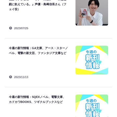
戯に飢えている。』声優・島﨑信長さん（フ
ェイ役）
2023/07/25
今週の新刊情報：GA文庫、アース・スターノ
ベル、電撃の新文芸、ファンタジア文庫など
2023/11/13
今週の新刊情報：SQEXノベル、電撃文庫、
カドカワBOOKS、ツギクルブックスなど