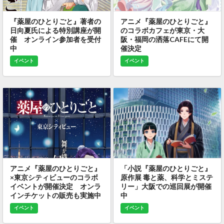
『薬屋のひとりごと』著者の
アニメ『薬屋のひとりごと』
日向夏氏による特別講座が開
のコラボカフェが東京・大
催 オンライン参加者を受付
阪・福岡の洒落CAFEにて開
中
催決定
イベント
イベント
アニメ『薬屋のひとりごと』
「小説『薬屋のひとりごと』
×東京シティビューのコラボ
原作展 毒と薬、科学とミステ
イベントが開催決定 オンラ
リー」大阪での巡回展が開催
インチケットの販売も実施中
中
イベント
イベント