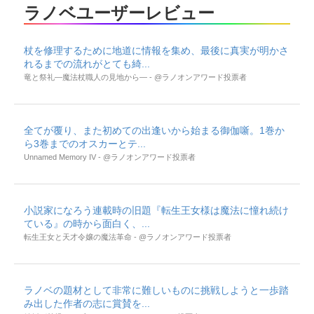
ラノベユーザーレビュー
杖を修理するために地道に情報を集め、最後に真実が明かさ
れるまでの流れがとても綺...
竜と祭礼―魔法杖職人の見地から― - @ラノオンアワード投票者
全てが覆り、また初めての出逢いから始まる御伽噺。1巻か
ら3巻までのオスカーとテ...
Unnamed Memory IV - @ラノオンアワード投票者
小説家になろう連載時の旧題『転生王女様は魔法に憧れ続け
ている』の時から面白く、...
転生王女と天才令嬢の魔法革命 - @ラノオンアワード投票者
ラノベの題材として非常に難しいものに挑戦しようと一歩踏
み出した作者の志に賞賛を...