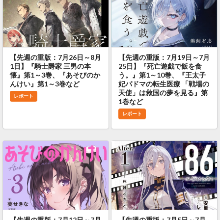
【先週の重版：7月26日～8月
【先週の重版：7月19日～7月
1日】『騎士爵家 三男の本
25日】『死亡遊戯で飯を食
懐』第1～3巻、『あそびのか
う。』第1～10巻、『王太子
んけい』第1～3巻など
妃パドマの転生医療 「戦場の
天使」は救国の夢を見る』第
レポート
1巻など
レポート
【先週の重版：7月12日～7月
【先週の重版：7月5日～7月