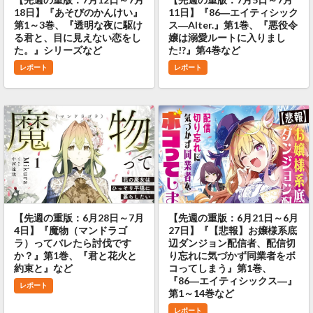
18日】『あそびのかんけい』
11日】『86―エイティシック
第1～3巻、『透明な夜に駆け
ス―Alter.』第1巻、『悪役令
る君と、目に見えない恋をし
嬢は溺愛ルートに入りまし
た。』シリーズなど
た!?』第4巻など
レポート
レポート
【先週の重版：6月28日～7月
【先週の重版：6月21日～6月
4日】『魔物（マンドラゴ
27日】『【悲報】お嬢様系底
ラ）ってバレたら討伐です
辺ダンジョン配信者、配信切
か？』第1巻、『君と花火と
り忘れに気づかず同業者をボ
約束と』など
コってしまう』第1巻、
『86―エイティシックス―』
レポート
第1～14巻など
レポート