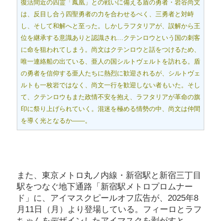
復活間近の四霊「鳳凰」との戦いに備える盾の勇者・岩谷尚文
は、反目し合う四聖勇者の力を合わせるべく、三勇者と対峙
し、そして和解へと至った。しかしラフタリアが、誤解から王
位を継承する意識ありと認識され…クテンロウという国の刺客
に命を狙われてしまう。尚文はクテンロウと話をつけるため、
唯一連絡船の出ている、亜人の国シルトヴェルトを訪れる。盾
の勇者を信仰する亜人たちに熱烈に歓迎されるが、シルトヴェ
ルトも一枚岩ではなく、尚文一行を歓迎しない者もいた。そし
て、クテンロウもまた政情不安を抱え、ラフタリアが革命の旗
印に祭り上げられていく。混迷を極める情勢の中、尚文は仲間
を導く光となるか――。
また、東京メトロ丸ノ内線・新宿駅と新宿三丁目
駅をつなぐ地下通路「新宿駅メトロプロムナー
ド」に、アイマスクピールオフ広告が、2025年8
月11日（月）より登場している。フィーロとラフ
ちゃんをデザインしたアイマスクを剥がすと、