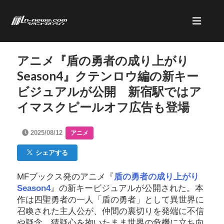
アニメ『盾の勇者の成り上がり
Season4』クテンロウ編の新キー
ビジュアルが公開 新宿駅ではア
イマスクピールオフ広告も登場
2025/08/12
アニメ
シェアする
MFブックス発のアニメ『
盾の勇者の成り上がり
Season4
』の新キービジュアルが公開された。本
作は四聖勇者の一人「盾の勇者」として異世界に
召喚された主人公が、仲間の裏切りを発端に不信
や疑念、猜疑心を抱いたまま世界の危機に立ち向