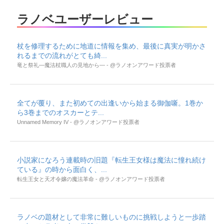
ラノベユーザーレビュー
杖を修理するために地道に情報を集め、最後に真実が明かさ
れるまでの流れがとても綺...
竜と祭礼―魔法杖職人の見地から― - @ラノオンアワード投票者
全てが覆り、また初めての出逢いから始まる御伽噺。1巻か
ら3巻までのオスカーとテ...
Unnamed Memory IV - @ラノオンアワード投票者
小説家になろう連載時の旧題『転生王女様は魔法に憧れ続け
ている』の時から面白く、...
転生王女と天才令嬢の魔法革命 - @ラノオンアワード投票者
ラノベの題材として非常に難しいものに挑戦しようと一歩踏