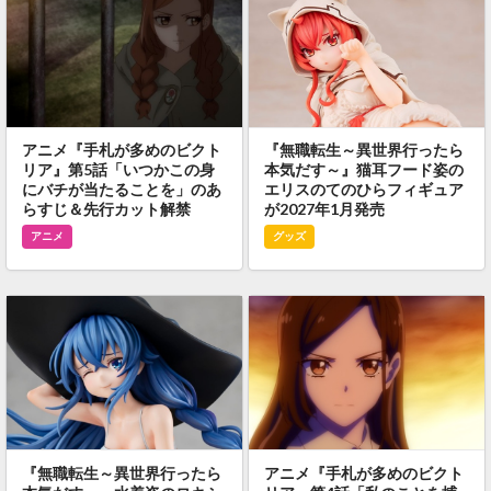
アニメ『手札が多めのビクト
『無職転生～異世界行ったら
リア』第5話「いつかこの身
本気だす～』猫耳フード姿の
にバチが当たることを」のあ
エリスのてのひらフィギュア
らすじ＆先行カット解禁
が2027年1月発売
アニメ
グッズ
『無職転生～異世界行ったら
アニメ『手札が多めのビクト