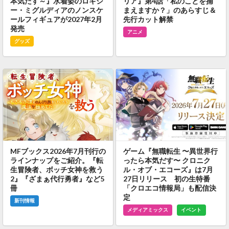
本気だす～』水着姿のロキシ
リア』第4話「私のことを捕
ー・ミグルディアのノンスケ
まえますか？」のあらすじ＆
ールフィギュアが2027年2月
先行カット解禁
発売
アニメ
グッズ
MFブックス2026年7月刊行の
ゲーム『無職転生 〜異世界行
ラインナップをご紹介。『転
ったら本気だす〜 クロニク
生冒険者、ボッチ女神を救う
ル・オブ・エコーズ』は7月
2』『ざまぁ代行勇者』など5
27日リリース 初の生特番
冊
「クロエコ情報局」も配信決
定
新刊情報
メディアミックス
イベント