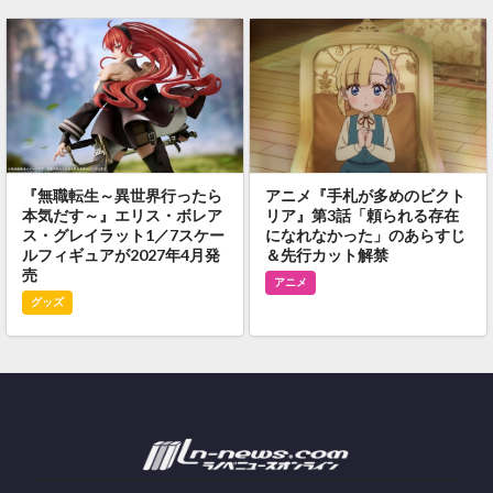
『無職転生～異世界行ったら
アニメ『手札が多めのビクト
本気だす～』エリス・ボレア
リア』第3話「頼られる存在
ス・グレイラット1／7スケー
になれなかった」のあらすじ
ルフィギュアが2027年4月発
＆先行カット解禁
売
アニメ
グッズ