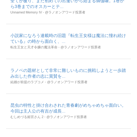
全てが覆り、また初めての出逢いから始まる御伽噺。1巻か
ら3巻までのオスカーとテ...
Unnamed Memory IV - @ラノオンアワード投票者
小説家になろう連載時の旧題『転生王女様は魔法に憧れ続け
ている』の時から面白く、...
転生王女と天才令嬢の魔法革命 - @ラノオンアワード投票者
ラノベの題材として非常に難しいものに挑戦しようと一歩踏
み出した作者の志に賞賛を...
結婚が前提のラブコメ - @ラノオンアワード投票者
昆虫の特性と掛け合わされた青春劇がめちゃめちゃ面白い。
今回は主人公の有吉が成長...
むしめづる姫宮さん 2 - @ラノオンアワード投票者