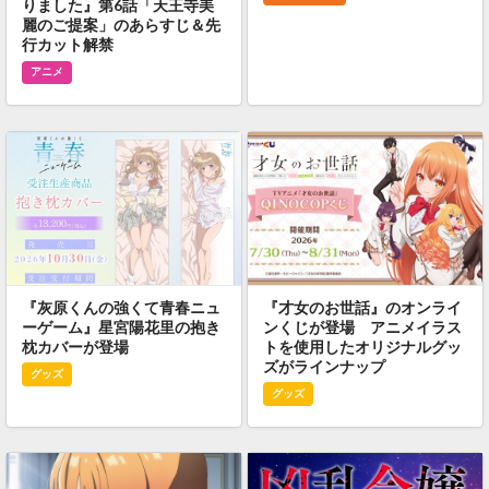
りました』第6話「天王寺美
麗のご提案」のあらすじ＆先
行カット解禁
アニメ
『灰原くんの強くて青春ニュ
『才女のお世話』のオンライ
ーゲーム』星宮陽花里の抱き
ンくじが登場 アニメイラス
枕カバーが登場
トを使用したオリジナルグッ
ズがラインナップ
グッズ
グッズ