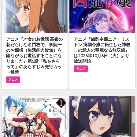
アニメ『才女のお世話 高嶺の
アニメ『凶乱令嬢ニア・リス
花だらけな名門校で、学院一
トン 病弱令嬢に転生した神殺
のお嬢様（生活能力皆無）を
しの武人の華麗なる無双録』
陰ながらお世話することにな
は2026年10月6日（火）より
りました』第5話「私をさら
放送開始
って」のあらすじ＆先行カッ
アニメ
ト解禁
アニメ