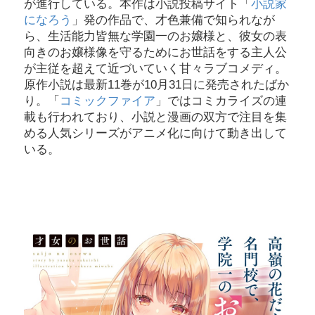
が進行している。本作は小説投稿サイト「
小説家
になろう
」発の作品で、才色兼備で知られなが
ら、生活能力皆無な学園一のお嬢様と、彼女の表
向きのお嬢様像を守るためにお世話をする主人公
が主従を超えて近づいていく甘々ラブコメディ。
原作小説は最新11巻が10月31日に発売されたばか
り。「
コミックファイア
」ではコミカライズの連
載も行われており、小説と漫画の双方で注目を集
める人気シリーズがアニメ化に向けて動き出して
いる。