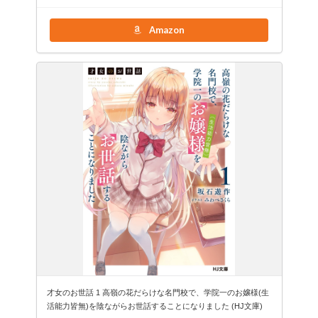
Amazon
才女のお世話 1 高嶺の花だらけな名門校で、学院一のお嬢様(生
活能力皆無)を陰ながらお世話することになりました (HJ文庫)