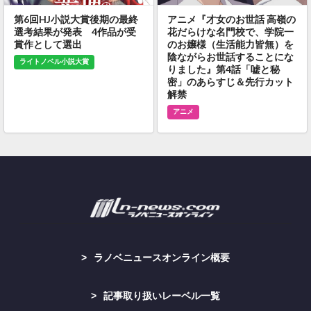
第6回HJ小説大賞後期の最終
アニメ『才女のお世話 高嶺の
選考結果が発表 4作品が受
花だらけな名門校で、学院一
賞作として選出
のお嬢様（生活能力皆無）を
陰ながらお世話することにな
ライトノベル小説大賞
りました』第4話「嘘と秘
密」のあらすじ＆先行カット
解禁
アニメ
ラノベニュースオンライン概要
記事取り扱いレーベル一覧