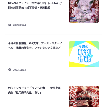
NEWSオフライン」2023年9月号（vol.14）が
順次設置開始（設置店舗・施設掲載）
2023/09/24
今週の新刊情報：GA文庫、アース・スターノ
ベル、電撃の新文芸、ファンタジア文庫など
2023/11/13
独占インタビュー「ラノベの素」 伏見七尾
先生『獄門撫子此処ニ在リ』