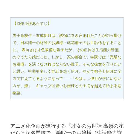
【原作小説あらすじ】
男子高校生・友成伊月は、誘拐に巻き込まれたことが切っ掛け
で、日本随一の財閥のお嬢様・此花雛子のお世話係をすること
に。 表向きは才色兼備な雛子だが、その正体は生活能力皆無
のぐうたら娘だった。しかし、家の都合で、学院では「完璧な
お嬢様」を演じなければならない雛子。そんな彼女を守りたい
と思い、甲斐甲斐しく世話を焼く伊月。やがて雛子も伊月に全
力で甘えてくるようになって――「今は……伊月が傍にいない
方が、嫌」 ギャップ可愛いお嬢様との主従を越えて始まる恋
物語。
アニメ化企画が進行する『才女のお世話 高嶺の花
だらけな名門校で、学院一のお嬢様（生活能力皆