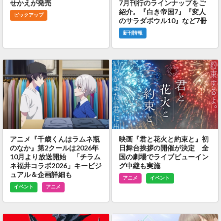
せかえが発売
7月刊行のラインナップをご
紹介。『白き帝国7』『変人
ピックアップ
のサラダボウル10』など7冊
新刊情報
アニメ『千歳くんはラムネ瓶
映画『君と花火と約束と』初
のなか』第2クールは2026年
日舞台挨拶の開催が決定 全
10月より放送開始 「チラム
国の劇場でライブビューイン
ネ福井コラボ2026」キービジ
グ中継も実施
ュアル＆企画詳細も
アニメ
イベント
イベント
アニメ