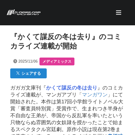
『かくて謀反の冬は去り』のコミ
カライズ連載が開始
2025/11/06
メディアミックス
シェアする
ガガガ文庫刊『
かくて謀反の冬は去り
』のコミカ
ライズ連載が、マンガアプリ「
マンガワン
」にて
開始された。本作は第17回小学館ライトノベル大
賞「審査員特別賞」受賞作で、生まれつき半身が
不自由な王弟が、帝国から反乱軍を率いたという
只物ならぬ雰囲気の女奴隷を授かったことで始ま
るスペクタクル宮廷劇。原作小説は現在第2巻ま