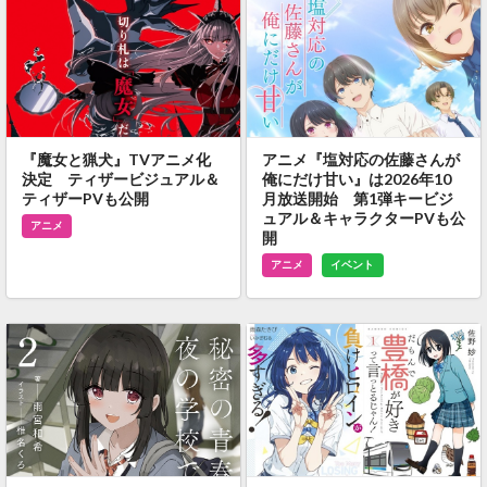
『魔女と猟犬』TVアニメ化
アニメ『塩対応の佐藤さんが
決定 ティザービジュアル＆
俺にだけ甘い』は2026年10
ティザーPVも公開
月放送開始 第1弾キービジ
ュアル＆キャラクターPVも公
アニメ
開
アニメ
イベント