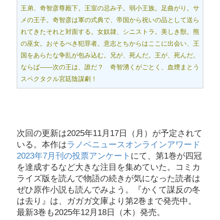
王弟、奇智彦尊殿下。王室の忌み子。弱小王族。足曲がり。サ
メの王子。奇智彦は軍の式典で、帝国から祝いの品として送ら
れてきたそれと対面する。女奴隷、シニストラ。美しき獣。熊
の巫女。おそるべき犯罪者。意志とちからはここに出会い、王
国をあらたな争乱が包み込む。兄が、死んだ。王が、死んだ。
ならば――次の王は、誰だ？ 奇智湧くがごとく、血煙まとう
スペクタクル宮廷陰謀劇！
次回の更新は2025年11月17日（月）が予定されて
いる。本作は
ラノベニュースオンラインアワード
2023年7月刊の投票アンケート
にて、第1巻が四冠
を達成するなど大きな注目を集めていた。コミカ
ライズ版を読んで物語の続きが気になった読者は
ぜひ原作小説も読んでみよう。『かくて謀反の冬
は去り』は、ガガガ文庫より第2巻まで発売中。
最新3巻も2025年12月18日（木）発売。