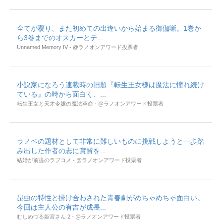
全てが覆り、また初めての出逢いから始まる御伽噺。1巻か
ら3巻までのオスカーとテ...
Unnamed Memory IV - @ラノオンアワード投票者
小説家になろう連載時の旧題『転生王女様は魔法に憧れ続け
ている』の時から面白く、...
転生王女と天才令嬢の魔法革命 - @ラノオンアワード投票者
ラノベの題材として非常に難しいものに挑戦しようと一歩踏
み出した作者の志に賞賛を...
結婚が前提のラブコメ - @ラノオンアワード投票者
昆虫の特性と掛け合わされた青春劇がめちゃめちゃ面白い。
今回は主人公の有吉が成長...
むしめづる姫宮さん 2 - @ラノオンアワード投票者