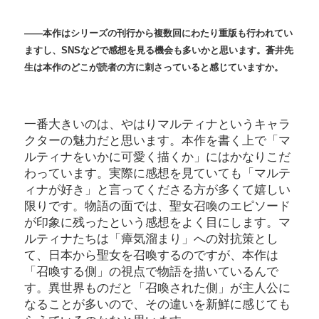
――本作はシリーズの刊行から複数回にわたり重版も行われてい
ますし、SNSなどで感想を見る機会も多いかと思います。蒼井先
生は本作のどこが読者の方に刺さっていると感じていますか。
一番大きいのは、やはりマルティナというキャラ
クターの魅力だと思います。本作を書く上で「マ
ルティナをいかに可愛く描くか」にはかなりこだ
わっています。実際に感想を見ていても「マルテ
ィナが好き」と言ってくださる方が多くて嬉しい
限りです。物語の面では、聖女召喚のエピソード
が印象に残ったという感想をよく目にします。マ
ルティナたちは「瘴気溜まり」への対抗策とし
て、日本から聖女を召喚するのですが、本作は
「召喚する側」の視点で物語を描いているんで
す。異世界ものだと「召喚された側」が主人公に
なることが多いので、その違いを新鮮に感じても