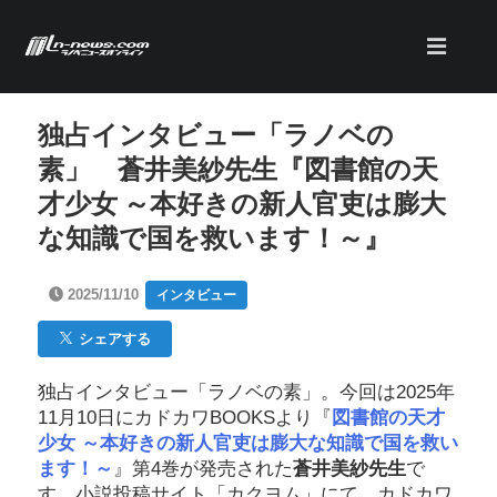
独占インタビュー「ラノベの
素」 蒼井美紗先生『図書館の天
才少女 ～本好きの新人官吏は膨大
な知識で国を救います！～』
2025/11/10
インタビュー
シェアする
独占インタビュー「ラノベの素」。今回は2025年
11月10日にカドカワBOOKSより『
図書館の天才
少女 ～本好きの新人官吏は膨大な知識で国を救い
ます！～
』第4巻が発売された
蒼井美紗先生
で
す。小説投稿サイト「カクヨム」にて、カドカワ