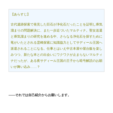
【あらすじ】
古代遺跡探索で発見した巨石が浄化石だったことを証明し瘴気
溜まりの問題解決に、また一歩近づいたマルティナ。聖女送還
と瘴気溜まりの研究を進める中、さらなる浄化石を探すために
竜がいたとされる霊峰探索に知識協力としてサディール王国へ
派遣されることになる。仕事とはいえ中古本屋や屋台飯を楽し
みつつ、新たな本との出会いにワクワクが止まらないマルティ
ナだったが、ある夜サディール王国の王子から暗号解読のお願
いが舞い込み……？
――それでは自己紹介からお願いします。