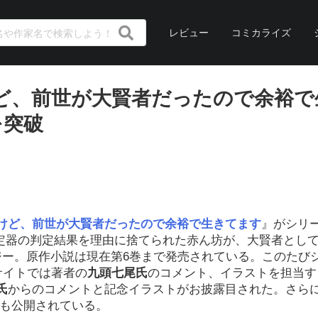
レビュー
コミカライズ
ど、前世が大賢者だったので余裕で
を突破
けど、前世が大賢者だったので余裕で生きてます
』がシリ
測定器の判定結果を理由に捨てられた赤ん坊が、大賢者とし
ジー。原作小説は現在第6巻まで発売されている。このたび
サイトでは著者の
九頭七尾氏
のコメント、イラストを担当す
氏
からのコメントと記念イラストがお披露目された。さら
Vも公開されている。