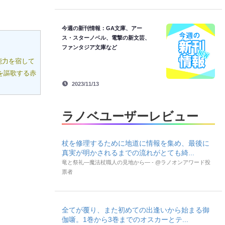
今週の新刊情報：GA文庫、アー
ス・スターノベル、電撃の新文芸、
ファンタジア文庫など
能力を宿して
を謳歌する赤
2023/11/13
ラノベユーザーレビュー
杖を修理するために地道に情報を集め、最後に
真実が明かされるまでの流れがとても綺...
竜と祭礼―魔法杖職人の見地から― - @ラノオンアワード投
票者
全てが覆り、また初めての出逢いから始まる御
伽噺。1巻から3巻までのオスカーとテ...