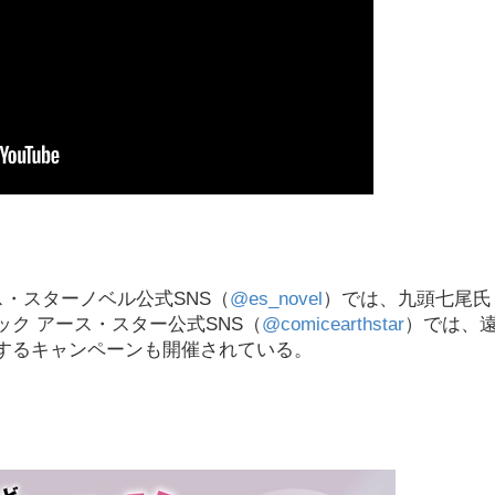
ス・スターノベル公式SNS（
@es_novel
）では、九頭七尾氏
ク アース・スター公式SNS（
@comicearthstar
）では、
するキャンペーンも開催されている。