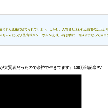
生まれた直後に捨てられてしまう。しかし、大賢者と謳われた前世の記憶と
ちゃんだった! 聖竜杖リンドヴルム(超強い)をお供に、冒険者になって自由
が大賢者だったので余裕で生きてます』100万部記念PV