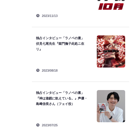
2023/11/13
独占インタビュー「ラノベの素」
伏見七尾先生『獄門撫子此処ニ在
リ』
2023/08/18
独占インタビュー「ラノベの素」
『神は遊戯に飢えている。』声優・
島﨑信長さん（フェイ役）
2023/07/25