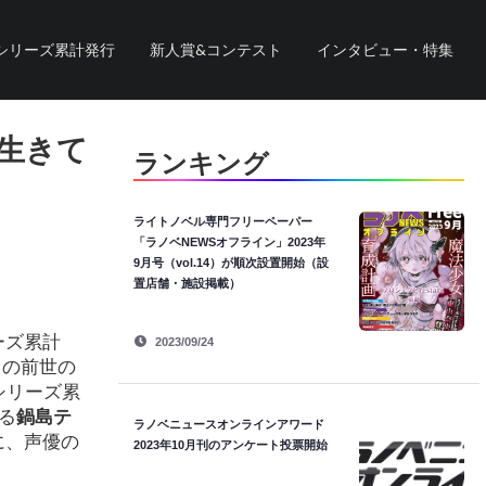
シリーズ累計発行
新人賞&コンテスト
インタビュー・特集
生きて
ランキング
ライトノベル専門フリーペーパー
「ラノベNEWSオフライン」2023年
9月号（vol.14）が順次設置開始（設
置店舗・施設掲載）
ーズ累計
2023/09/24
ての前世の
シリーズ累
る
鍋島テ
ラノベニュースオンラインアワード
に、声優の
2023年10月刊のアンケート投票開始