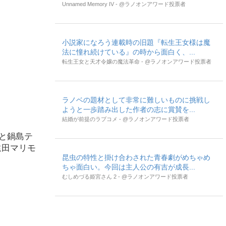
Unnamed Memory IV - @ラノオンアワード投票者
小説家になろう連載時の旧題『転生王女様は魔
法に憧れ続けている』の時から面白く、...
転生王女と天才令嬢の魔法革命 - @ラノオンアワード投票者
ラノベの題材として非常に難しいものに挑戦し
ようと一歩踏み出した作者の志に賞賛を...
結婚が前提のラブコメ - @ラノオンアワード投票者
と鍋島テ
遠田マリモ
昆虫の特性と掛け合わされた青春劇がめちゃめ
ちゃ面白い。今回は主人公の有吉が成長...
むしめづる姫宮さん 2 - @ラノオンアワード投票者