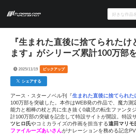
『生まれた直後に捨てられたけ
ます』がシリーズ累計100万部
2025/11/19
ピックアップ
シェアする
アース・スターノベル刊『
生まれた直後に捨てられた
100万部を突破した。本作はWEB発の作品で、魔力
能力と相棒の杖と共に生き抜く0歳児の転生ファンタ
計100万部の突破を記念して特設サイトが開設。特設
ツヒロ氏
やコミカライズの作画を担当する
遠田マリモ
ファイルーズあいさん
がナレーションを務める記念P