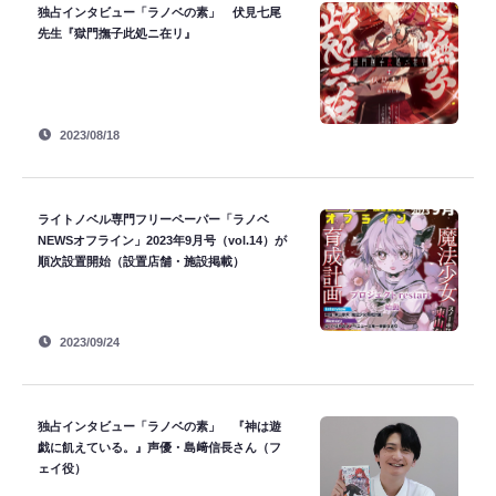
独占インタビュー「ラノベの素」 伏見七尾
先生『獄門撫子此処ニ在リ』
2023/08/18
ライトノベル専門フリーペーパー「ラノベ
NEWSオフライン」2023年9月号（vol.14）が
順次設置開始（設置店舗・施設掲載）
2023/09/24
独占インタビュー「ラノベの素」 『神は遊
戯に飢えている。』声優・島﨑信長さん（フ
ェイ役）