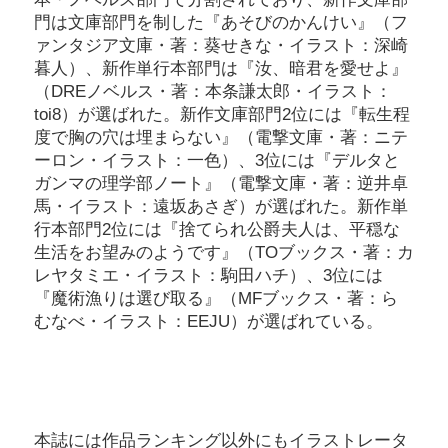
門は文庫部門を制した『あそびのかんけい』（フ
ァンタジア文庫・著：葵せきな・イラスト：深崎
暮人）、新作単行本部門は『汝、暗君を愛せよ』
（DREノベルス・著：本条謙太郎・イラスト：
toi8）が選ばれた。新作文庫部門2位には『転生程
度で胸の穴は埋まらない』（電撃文庫・著：ニテ
ーロン・イラスト：一色）、3位には『デルタと
ガンマの理学部ノート』（電撃文庫・著：逆井卓
馬・イラスト：遠坂あさぎ）が選ばれた。新作単
行本部門2位には『捨てられ公爵夫人は、平穏な
生活をお望みのようです』（TOブックス・著：カ
レヤタミエ・イラスト：駒田ハチ）、3位には
『魔術漁りは選び取る』（MFブックス・著：ら
むなべ・イラスト：EEJU）が選ばれている。
本誌には作品ランキング以外にもイラストレータ