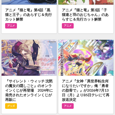
アニメ『猫と竜』第4話「黒
アニメ『猫と竜』第3話「子
猫と王子」のあらすじ＆先行
猫達と羽のおじちゃん」のあ
カット解禁
らすじ＆先行カット解禁
アニメ
アニメ
『サイレント・ウィッチ 沈黙
アニメ『女神「異世界転生何
の魔女の隠しごと』のオンラ
になりたいですか」俺「勇者
インくじが再登場 2024年に
の肋骨で」』が2026年7月13
発売されたオンラインくじが
日（月）よりBS日テレにて再
再販に
放送決定
グッズ
アニメ