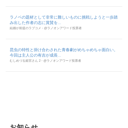
ラノベの題材として非常に難しいものに挑戦しようと一歩踏
み出した作者の志に賞賛を...
結婚が前提のラブコメ - @ラノオンアワード投票者
昆虫の特性と掛け合わされた青春劇がめちゃめちゃ面白い。
今回は主人公の有吉が成長...
むしめづる姫宮さん 2 - @ラノオンアワード投票者
お知らせ