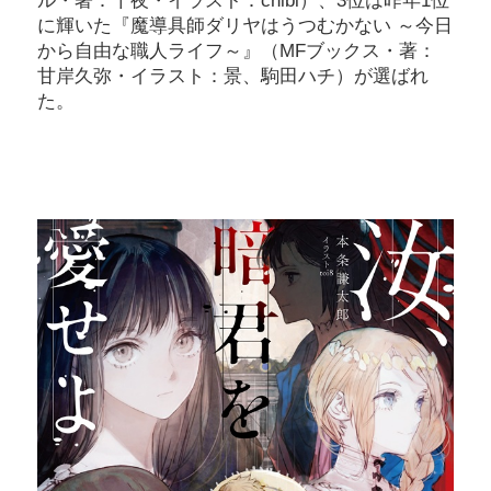
ル・著：十夜・イラスト：chibi）、3位は昨年1位
に輝いた『魔導具師ダリヤはうつむかない ～今日
から自由な職人ライフ～』（MFブックス・著：
甘岸久弥・イラスト：景、駒田ハチ）が選ばれ
た。