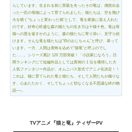
らしています。生まれる前に実親を失ったその竜は、偶然出会
った一匹の母猫によって育てられました。猫たちは、空を飛び
火を噴く“ちょっと変わった猫”として、竜を家族に迎え入れた
のです。好奇心旺盛な森の猫たちの生き方は十猫十色。竜は母
猫への恩を返すかのように、森の猫たちに寄り添い、見守り続
けます。そんな竜を猫たちは“羽のおじちゃん”と呼び、慕って
います。一方、人間は畏怖を込めて“猫竜”と呼ぶのでし
た……。シリーズ累計 120 万部突破！「小説家になろう」日
間ランキングにて短編作品としては異例の 1 位を獲得した大
人気ファンタジー作品が、オムニバス形式でアニメ化決定！！
これは、猫に育てられた竜と猫たち、そして人間たちが織りな
す、心あたたかく、そしてちょっと切なくなる不思議な絆の物
語──。
TVアニメ『猫と竜』ティザーPV