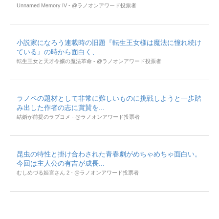
Unnamed Memory IV - @ラノオンアワード投票者
小説家になろう連載時の旧題『転生王女様は魔法に憧れ続け
ている』の時から面白く、...
転生王女と天才令嬢の魔法革命 - @ラノオンアワード投票者
ラノベの題材として非常に難しいものに挑戦しようと一歩踏
み出した作者の志に賞賛を...
結婚が前提のラブコメ - @ラノオンアワード投票者
昆虫の特性と掛け合わされた青春劇がめちゃめちゃ面白い。
今回は主人公の有吉が成長...
むしめづる姫宮さん 2 - @ラノオンアワード投票者