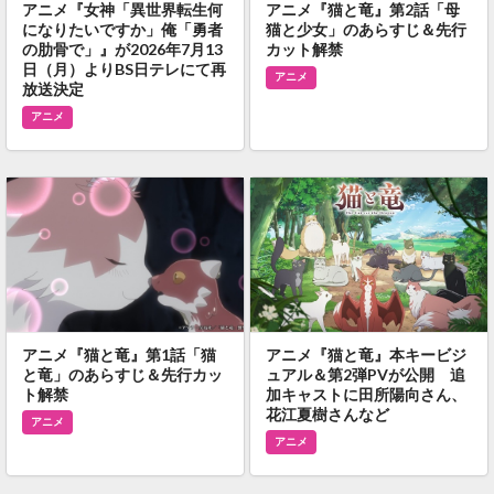
アニメ『女神「異世界転生何
アニメ『猫と竜』第2話「母
になりたいですか」俺「勇者
猫と少女」のあらすじ＆先行
の肋骨で」』が2026年7月13
カット解禁
日（月）よりBS日テレにて再
アニメ
放送決定
アニメ
アニメ『猫と竜』第1話「猫
アニメ『猫と竜』本キービジ
と竜」のあらすじ＆先行カッ
ュアル＆第2弾PVが公開 追
ト解禁
加キャストに田所陽向さん、
花江夏樹さんなど
アニメ
アニメ