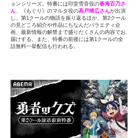
ョンシリーズ。特番には印堂雪音役の
春海百乃さ
ん
、《もぐり》のマルタ役の
高戸靖広さん
が出演
し、第1クールの物語を振り返るほか、第2クール
の見どころ紹介や作品にちなんだバラエティ企
画、最新情報の解禁まで盛りだくさんの内容でお
届けする。また、特番の前後には第1クールの全
話無料一挙配信も行われる。