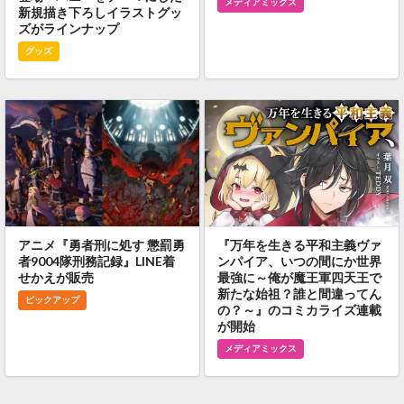
メディアミックス
新規描き下ろしイラストグッ
ズがラインナップ
グッズ
アニメ『勇者刑に処す 懲罰勇
『万年を生きる平和主義ヴァ
者9004隊刑務記録』LINE着
ンパイア、いつの間にか世界
せかえが販売
最強に～俺が魔王軍四天王で
新たな始祖？誰と間違ってん
ピックアップ
の？～』のコミカライズ連載
が開始
メディアミックス