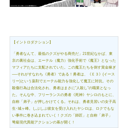
【イントロダクション】
「勇者なんて、最低のクズがやる商売だ」21世紀なかば、東
京の裏社会は、エーテル（魔力）強化手術で《魔王》となった
マフィアたちに支配されていた。この魔王たちを倒す賞金稼ぎ
──それがすなわち《勇者》である！勇者は、《Ｅ３》(イース
リー)という薬剤でエーテル能力を強化して魔王に対抗。その
殺傷行為は合法化され、勇者はまさに”人殺し”の職業となっ
た。そんな中、フリーランスの勇者《死神》ヤシロのもとに、
自称「弟子」が押しかけてくる。それは、勇者見習いの女子高
生･城ヶ峰。しぶしぶ彼女を受け入れたヤシロは、ロクでもな
い事件に巻き込まれていく！クズの「師匠」と自称「弟子」
弩級現代異能アクションの幕が開く！