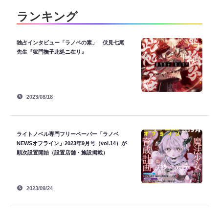
ランキング
独占インタビュー「ラノベの素」 伏見七尾
先生『獄門撫子此処ニ在リ』
2023/08/18
ライトノベル専門フリーペーパー「ラノベ
NEWSオフライン」2023年9月号（vol.14）が
順次設置開始（設置店舗・施設掲載）
2023/09/24