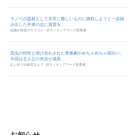
ラノベの題材として非常に難しいものに挑戦しようと一歩踏
み出した作者の志に賞賛を...
結婚が前提のラブコメ - @ラノオンアワード投票者
昆虫の特性と掛け合わされた青春劇がめちゃめちゃ面白い。
今回は主人公の有吉が成長...
むしめづる姫宮さん 2 - @ラノオンアワード投票者
お知らせ