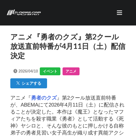
アニメ『勇者のクズ』第2クール
放送直前特番が4月11日（土）配信
決定
2026/04/10
イベント
アニメ
シェアする
アニメ『
勇者のクズ
』第2クール放送直前特番
が、ABEMAにて2026年4月11日（土）に配信され
ることが決定した。本作は《魔王》となったマフ
ィアたちを殺す職業《勇者》として活動する《死
神》ヤシロと、そんな彼のもとに押しかける自称
弟子の勇者見習い女子高生が織り成す異能アクシ