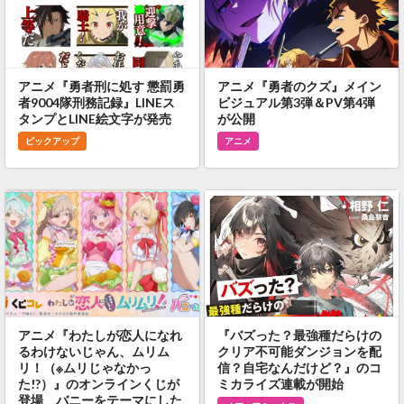
アニメ『勇者刑に処す 懲罰勇
アニメ『勇者のクズ』メイン
者9004隊刑務記録』LINEス
ビジュアル第3弾＆PV第4弾
タンプとLINE絵文字が発売
が公開
ピックアップ
アニメ
アニメ『わたしが恋人になれ
『バズった？最強種だらけの
るわけないじゃん、ムリム
クリア不可能ダンジョンを配
リ！（※ムリじゃなかっ
信？自宅なんだけど？』のコ
た!?）』のオンラインくじが
ミカライズ連載が開始
登場 バニーをテーマにした