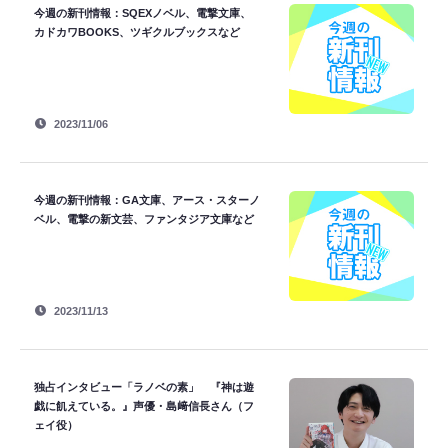
今週の新刊情報：SQEXノベル、電撃文庫、
カドカワBOOKS、ツギクルブックスなど
2023/11/06
今週の新刊情報：GA文庫、アース・スターノ
ベル、電撃の新文芸、ファンタジア文庫など
2023/11/13
独占インタビュー「ラノベの素」 『神は遊
戯に飢えている。』声優・島﨑信長さん（フ
ェイ役）