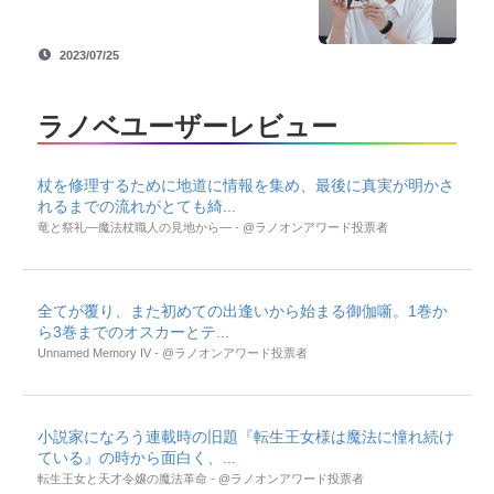
2023/07/25
ラノベユーザーレビュー
杖を修理するために地道に情報を集め、最後に真実が明かさ
れるまでの流れがとても綺...
竜と祭礼―魔法杖職人の見地から― - @ラノオンアワード投票者
全てが覆り、また初めての出逢いから始まる御伽噺。1巻か
ら3巻までのオスカーとテ...
Unnamed Memory IV - @ラノオンアワード投票者
小説家になろう連載時の旧題『転生王女様は魔法に憧れ続け
ている』の時から面白く、...
転生王女と天才令嬢の魔法革命 - @ラノオンアワード投票者