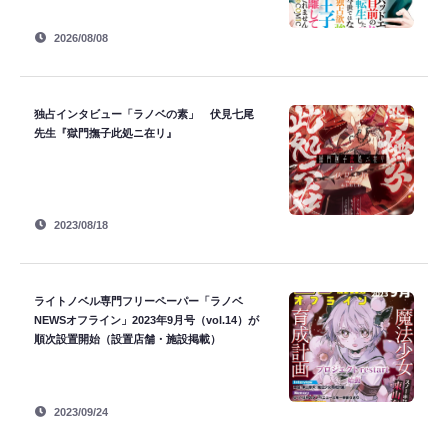
2026/08/08
独占インタビュー「ラノベの素」 伏見七尾
先生『獄門撫子此処ニ在リ』
2023/08/18
ライトノベル専門フリーペーパー「ラノベ
NEWSオフライン」2023年9月号（vol.14）が
順次設置開始（設置店舗・施設掲載）
2023/09/24