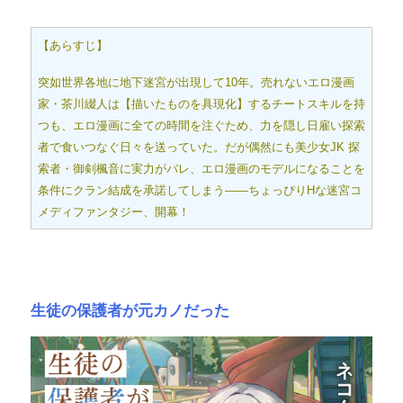
【あらすじ】
突如世界各地に地下迷宮が出現して10年。売れないエロ漫画
家・茶川綴人は【描いたものを具現化】するチートスキルを持
つも、エロ漫画に全ての時間を注ぐため、力を隠し日雇い探索
者で食いつなぐ日々を送っていた。だが偶然にも美少女JK 探
索者・御剣楓音に実力がバレ、エロ漫画のモデルになることを
条件にクラン結成を承諾してしまう――ちょっぴりHな迷宮コ
メディファンタジー、開幕！
生徒の保護者が元カノだった