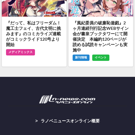
『だって、私はフリーダム！
『風紀委員の破廉恥遊戯』2
魔工士フェイ、古代文明に挑
ヶ月連続刊行記念WEBサイン
みます』のコミカライズ連載
会が書泉ブックタワーにて開
がコミックライド120号より
催決定 本編約120ページが
開始
読める試読キャンペーンも実
施中
メディアミックス
新刊情報
イベント
ラノベニュースオンライン概要