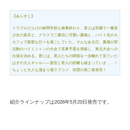
【あらすじ】
トラブルだらけの林間学校も無事終わり、君人は学園で一番美
少女の真衣と、クラスで二番目に可愛い夏織と、バイト先のネ
カフェで親密な日々を過ごしていた。そんなある日、夏織が部
活動のバドミントンの大会で見事予選を突破し、東北大会への
出場を決める。更には、君人たちの関係を一歩離れて見ていた
はずの大人ギャル――貴音と君人の距離も縮まっていき……！
ちょっと大人な溜まり場ラブコメ、待望の第二巻発売！
紹介ラインナップは2026年5月20日発売です。