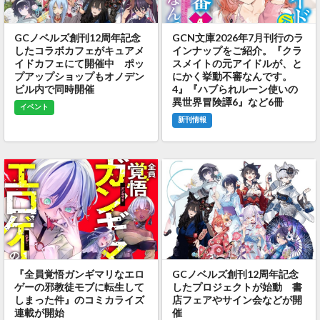
GCノベルズ創刊12周年記念
GCN文庫2026年7月刊行のラ
したコラボカフェがキュアメ
インナップをご紹介。『クラ
イドカフェにて開催中 ポッ
スメイトの元アイドルが、と
プアップショップもオノデン
にかく挙動不審なんです。
ビル内で同時開催
4』『ハブられルーン使いの
異世界冒険譚6』など6冊
イベント
新刊情報
『全員覚悟ガンギマリなエロ
GCノベルズ創刊12周年記念
ゲーの邪教徒モブに転生して
したプロジェクトが始動 書
しまった件』のコミカライズ
店フェアやサイン会などが開
連載が開始
催