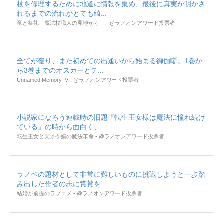
杖を修理するために地道に情報を集め、最後に真実が明かさ
れるまでの流れがとても綺...
竜と祭礼―魔法杖職人の見地から― - @ラノオンアワード投票者
全てが覆り、また初めての出逢いから始まる御伽噺。1巻か
ら3巻までのオスカーとテ...
Unnamed Memory IV - @ラノオンアワード投票者
小説家になろう連載時の旧題『転生王女様は魔法に憧れ続け
ている』の時から面白く、...
転生王女と天才令嬢の魔法革命 - @ラノオンアワード投票者
ラノベの題材として非常に難しいものに挑戦しようと一歩踏
み出した作者の志に賞賛を...
結婚が前提のラブコメ - @ラノオンアワード投票者