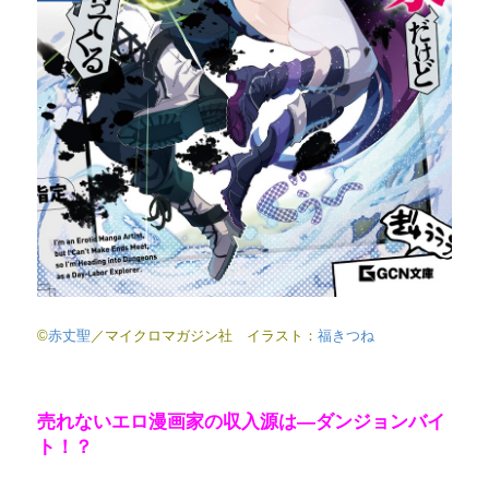
©
赤丈聖
／マイクロマガジン社 イラスト：
福きつね
売れないエロ漫画家の収入源は―ダンジョンバイ
ト！？