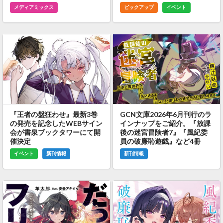
メディアミックス
ピックアップ
イベント
『王者の盤狂わせ』最新3巻
GCN文庫2026年6月刊行のラ
の発売を記念したWEBサイン
インナップをご紹介。『放課
会が書泉ブックタワーにて開
後の迷宮冒険者7』『風紀委
催決定
員の破廉恥遊戯』など4冊
イベント
新刊情報
新刊情報