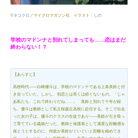
©
ネコクロ
／マイクロマガジン社 イラスト：
しの
学校のマドンナと別れてしまっても……恋はまだ
終わらない！？
【あらすじ】
高校時代――白崎優斗は、学校のマドンナである上条美鈴と付
き合っていた。しかし、初恋とは長くは続くないもの。「じゃ
あ私たち、これで終わりだね……」 美鈴と別れて十年が経
ち、優斗は教師として私立桜森丘高校に赴任する。そこで出会
った女の子は、優斗のクラスの生徒であり――美鈴が引き取っ
て育てている義娘だった。教師と保護者として適度な距離感を
保とうとするのに、何故か美鈴がぐいぐいと距離を縮めてき