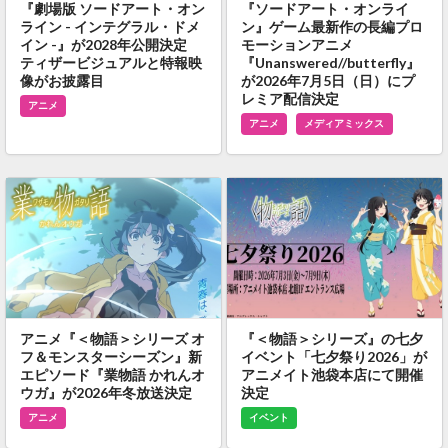
『劇場版 ソードアート・オン
『ソードアート・オンライ
ライン - インテグラル・ドメ
ン』ゲーム最新作の長編プロ
イン -』が2028年公開決定
モーションアニメ
ティザービジュアルと特報映
『Unanswered//butterfly』
像がお披露目
が2026年7月5日（日）にプ
レミア配信決定
アニメ
アニメ
メディアミックス
アニメ『＜物語＞シリーズ オ
『＜物語＞シリーズ』の七夕
フ＆モンスターシーズン』新
イベント「七夕祭り2026」が
エピソード『業物語 かれんオ
アニメイト池袋本店にて開催
ウガ』が2026年冬放送決定
決定
アニメ
イベント