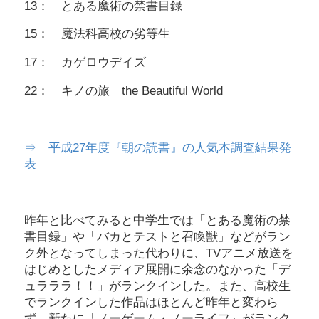
13： とある魔術の禁書目録
15： 魔法科高校の劣等生
17： カゲロウデイズ
22： キノの旅 the Beautiful World
⇒ 平成27年度『朝の読書』の人気本調査結果発
表
昨年と比べてみると中学生では「とある魔術の禁
書目録」や「バカとテストと召喚獣」などがラン
ク外となってしまった代わりに、TVアニメ放送を
はじめとしたメディア展開に余念のなかった「デ
ュラララ！！」がランクインした。また、高校生
でランクインした作品はほとんど昨年と変わら
ず、新たに「ノーゲーム・ノーライフ」がランク