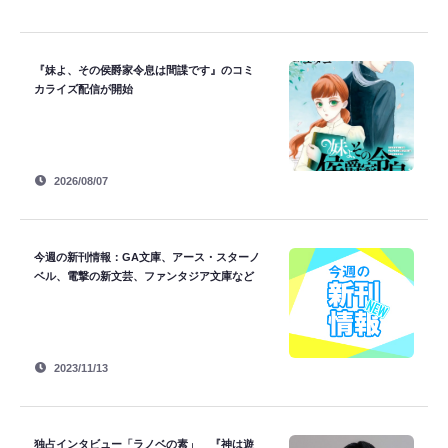
『妹よ、その侯爵家令息は間諜です』のコミ
カライズ配信が開始
2026/08/07
今週の新刊情報：GA文庫、アース・スターノ
ベル、電撃の新文芸、ファンタジア文庫など
2023/11/13
独占インタビュー「ラノベの素」 『神は遊