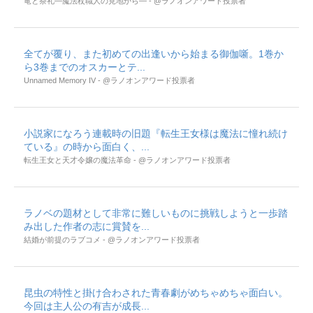
竜と祭礼―魔法杖職人の見地から― - @ラノオンアワード投票者
全てが覆り、また初めての出逢いから始まる御伽噺。1巻か
ら3巻までのオスカーとテ...
Unnamed Memory IV - @ラノオンアワード投票者
小説家になろう連載時の旧題『転生王女様は魔法に憧れ続け
ている』の時から面白く、...
転生王女と天才令嬢の魔法革命 - @ラノオンアワード投票者
ラノベの題材として非常に難しいものに挑戦しようと一歩踏
み出した作者の志に賞賛を...
結婚が前提のラブコメ - @ラノオンアワード投票者
昆虫の特性と掛け合わされた青春劇がめちゃめちゃ面白い。
今回は主人公の有吉が成長...