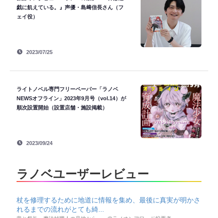
戯に飢えている。』声優・島﨑信長さん（フ
ェイ役）
2023/07/25
ライトノベル専門フリーペーパー「ラノベ
NEWSオフライン」2023年9月号（vol.14）が
順次設置開始（設置店舗・施設掲載）
2023/09/24
ラノベユーザーレビュー
杖を修理するために地道に情報を集め、最後に真実が明かさ
れるまでの流れがとても綺...