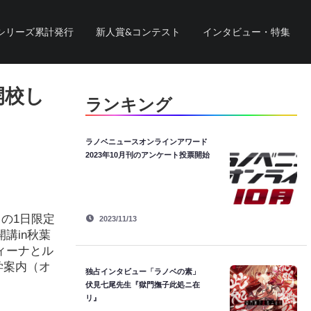
シリーズ累計発行
新人賞&コンテスト
インタビュー・特集
開校し
ランキング
ラノベニュースオンラインアワード
2023年10月刊のアンケート投票開始
』の1日限定
2023/11/13
講in秋葉
ィーナとル
学案内（オ
独占インタビュー「ラノベの素」
伏見七尾先生『獄門撫子此処ニ在
リ』