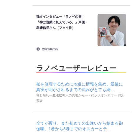
独占インタビュー「ラノベの素」
『神は遊戯に飢えている。』声優・
島﨑信長さん（フェイ役）
2023/07/25
ラノベユーザーレビュー
杖を修理するために地道に情報を集め、最後に
真実が明かされるまでの流れがとても綺...
竜と祭礼―魔法杖職人の見地から― - @ラノオンアワード投
票者
全てが覆り、また初めての出逢いから始まる御
伽噺。1巻から3巻までのオスカーとテ...