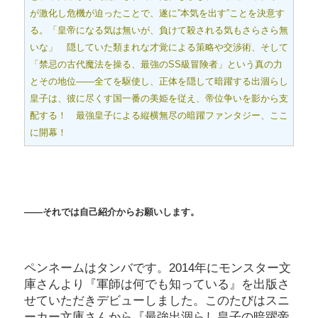
が激化し危機が迫ったことで、遂に”本気を出す”ことを決意す
る。「皇帝になる気は無いが、負けて殺される気もさらさら無
いな」 隠していた類まれな才覚による策略や交渉術、そして
「禁忌の古代魔法を操る、最強のSS級冒険者」という真の力
とその地位――全てを駆使し、正体を隠して暗躍する出涸らし
皇子は、彼に尽くす国一番の美姫を従え、帝位争いを影から支
配する！ 最強皇子による縦横無尽の暗躍ファンタジー、ここ
に開幕！
――それでは自己紹介からお願いします。
ペンネームはタンバです。2014年にモンスター文
庫さんより『軍師は何でも知っている』を出版さ
せていただきデビューしました。このたびはスニ
ーカー文庫さんから『最強出涸らし皇子の暗躍帝