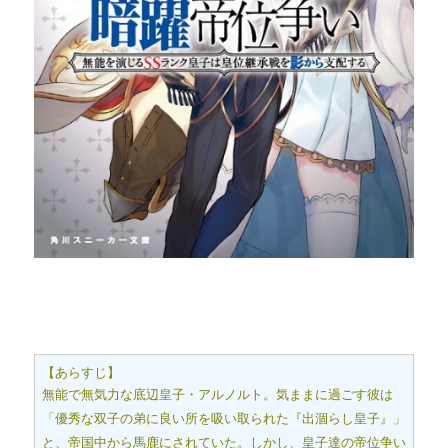
【あらすじ】
無能で無気力な底辺皇子・アルノルト。気ままに過ごす彼は
「優秀な双子の弟に良い所を吸い取られた『出涸らし皇子』」
と、帝国中から馬鹿にされていた。しかし、皇子達の帝位争い