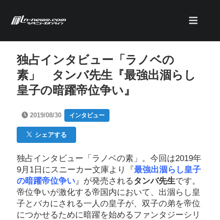
独占インタビュー「ラノベの
素」 タンバ先生『最強出涸らし
皇子の暗躍帝位争い』
2019/08/30
インタビュー
シェアする
独占インタビュー「ラノベの素」。今回は2019年
9月1日にスニーカー文庫より『
最強出涸らし皇子
の暗躍帝位争い
』が発売される
タンバ先生
です。
帝位争いが激化する帝国内において、出涸らし皇
子とバカにされる一人の皇子が、双子の弟を帝位
につかせるために暗躍を始めるファンタジーシリ