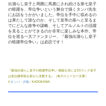
出涸らし皇子と周囲に馬鹿にされ続ける第七皇子
の暗躍を、帝位争いという舞台で描くタンバ先生
にお話をうかがいました。帝位を手中に収めるの
は果たして誰なのか、そして皇帝の座へと至るま
でにどんな政争や謀略、そしてアルノルトの活躍
を見ることができるのか非常に楽しみな本作。帝
位を巡る一大ファンタジー、『最強出涸らし皇子
の暗躍帝位争い』は必読です！
『最強出涸らし皇子の暗躍帝位争い 無能を演じるSSランク皇子
は皇位継承戦を影から支配する』（角川スニーカー文庫）
©
タンバ
・
夕薙
／KADOKAWA