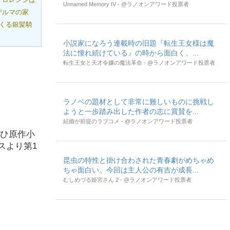
Unnamed Memory IV - @ラノオンアワード投票者
デルマの家
くる銀髪騎
小説家になろう連載時の旧題『転生王女様は魔
法に憧れ続けている』の時から面白く、...
転生王女と天才令嬢の魔法革命 - @ラノオンアワード投票者
ラノベの題材として非常に難しいものに挑戦し
ようと一歩踏み出した作者の志に賞賛を...
結婚が前提のラブコメ - @ラノオンアワード投票者
ぜひ原作小
スより第1
昆虫の特性と掛け合わされた青春劇がめちゃめ
ちゃ面白い。今回は主人公の有吉が成長...
むしめづる姫宮さん 2 - @ラノオンアワード投票者