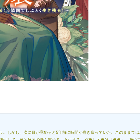
ラ。しかし、次に目が覚めると5年前に時間が巻き戻っていた。このままでは
凍結して、弟と外国で身を潜めることにする。グラシエラは「ララ」、弟の