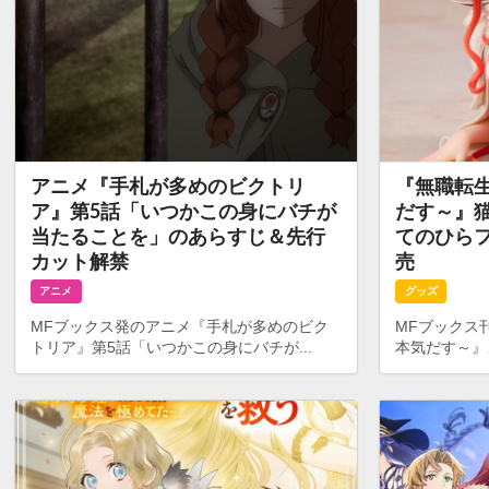
アニメ『手札が多めのビクトリ
『無職転
ア』第5話「いつかこの身にバチが
だす～』
当たることを」のあらすじ＆先行
てのひらフ
カット解禁
売
アニメ
グッズ
MFブックス発のアニメ『手札が多めのビク
MFブックス
トリア』第5話「いつかこの身にバチが...
本気だす～』