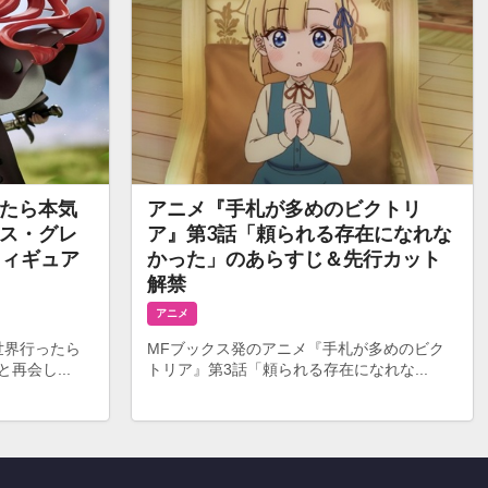
たら本気
アニメ『手札が多めのビクトリ
ス・グレ
ア』第3話「頼られる存在になれな
フィギュア
かった」のあらすじ＆先行カット
解禁
アニメ
世界行ったら
MFブックス発のアニメ『手札が多めのビク
再会し...
トリア』第3話「頼られる存在になれな...