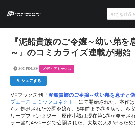
『泥船貴族のご令嬢～幼い弟を
～』のコミカライズ連載が開始
2024/04/29
メディアミックス
シェアする
MFブックス刊『
泥船貴族のご令嬢～幼い弟を息子と
プエース コミックコネクト
」にて開始された。本作は
られ処刑された公爵令嬢が、5年前まで巻き戻り、叔
リープファンタジー。原作小説は現在第1巻が発売さ
ラー含む48ページで公開された。大切な人を守るた