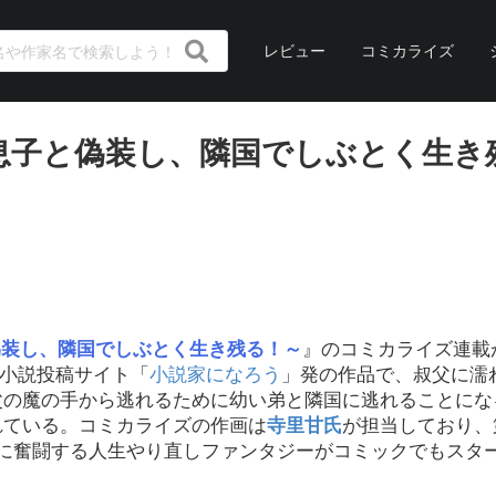
レビュー
コミカライズ
息子と偽装し、隣国でしぶとく生き
偽装し、隣国でしぶとく生き残る！～
』のコミカライズ連載
小説投稿サイト「
小説家になろう
」発の作品で、叔父に濡
父の魔の手から逃れるために幼い弟と隣国に逃れることにな
れている。コミカライズの作画は
寺里甘氏
が担当しており、
めに奮闘する人生やり直しファンタジーがコミックでもスタ