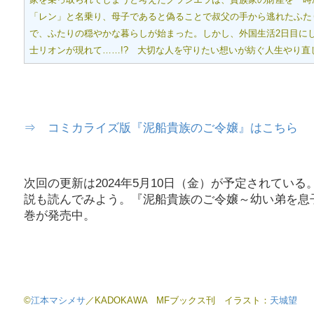
「レン」と名乗り、母子であると偽ることで叔父の手から逃れたふた
で、ふたりの穏やかな暮らしが始まった。しかし、外国生活2日目に
士リオンが現れて……!? 大切な人を守りたい想いが紡ぐ人生やり直
⇒ コミカライズ版『泥船貴族のご令嬢』はこちら
次回の更新は2024年5月10日（金）が予定されて
説も読んでみよう。『泥船貴族のご令嬢～幼い弟を息
巻が発売中。
©
江本マシメサ
／KADOKAWA MFブックス刊 イラスト：
天城望