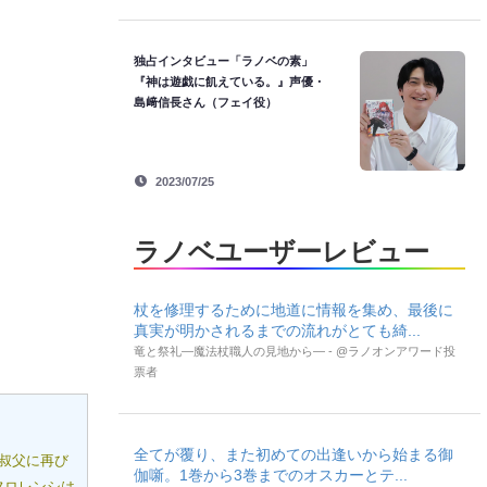
独占インタビュー「ラノベの素」
『神は遊戯に飢えている。』声優・
島﨑信長さん（フェイ役）
2023/07/25
ラノベユーザーレビュー
杖を修理するために地道に情報を集め、最後に
真実が明かされるまでの流れがとても綺...
竜と祭礼―魔法杖職人の見地から― - @ラノオンアワード投
票者
全てが覆り、また初めての出逢いから始まる御
叔父に再び
伽噺。1巻から3巻までのオスカーとテ...
フロレンシは