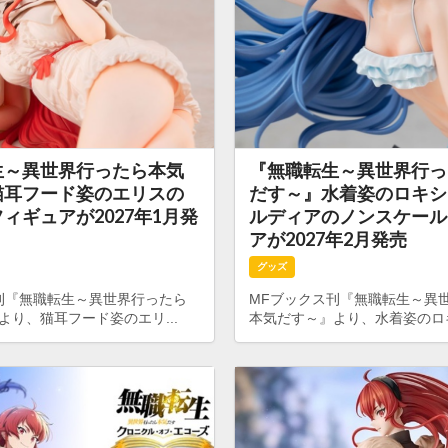
生～異世界行ったら本気
『無職転生～異世界行っ
猫耳フード姿のエリスの
だす～』水着姿のロキシ
ィギュアが2027年1月発
ルディアのノンスケール
アが2027年2月発売
グッズ
刊『無職転生～異世界行ったら
MFブックス刊『無職転生～異
より、猫耳フード姿のエリ...
本気だす～』より、水着姿のロキ