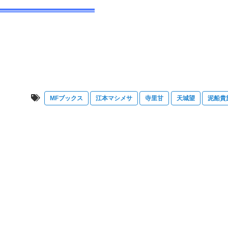
MFブックス
江本マシメサ
寺里甘
天城望
泥船貴