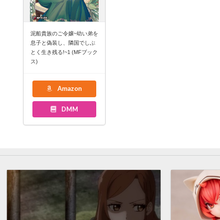
泥船貴族のご令嬢~幼い弟を
息子と偽装し、隣国でしぶ
とく生き残る!~1 (MFブック
ス)
Amazon
DMM