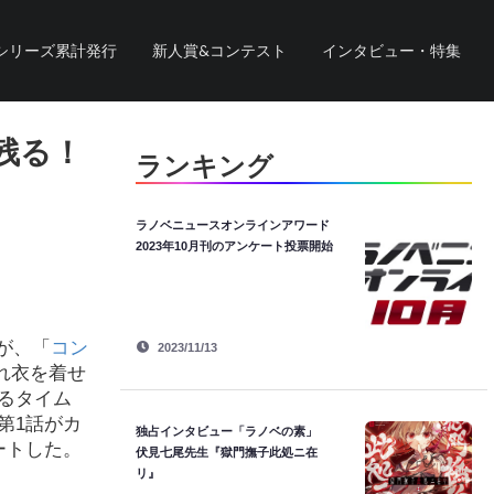
シリーズ累計発行
新人賞&コンテスト
インタビュー・特集
残る！
ランキング
ラノベニュースオンラインアワード
2023年10月刊のアンケート投票開始
が、「
コン
2023/11/13
れ衣を着せ
るタイム
第1話がカ
独占インタビュー「ラノベの素」
ートした。
伏見七尾先生『獄門撫子此処ニ在
リ』