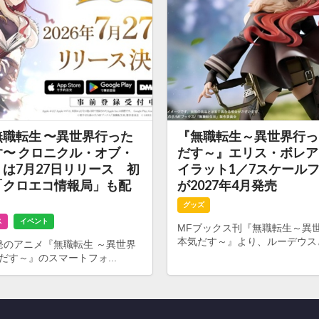
職転生 〜異世界行った
『無職転生～異世界行っ
〜 クロニクル・オブ・
だす～』エリス・ボレア
は7月27日リリース 初
イラット1／7スケール
「クロエコ情報局」も配
が2027年4月発売
グッズ
ス
イベント
MFブックス刊『無職転生～異
本気だす～』より、ルーデウスと
発のアニメ『無職転生 ～異世界
だす～』のスマートフォ...