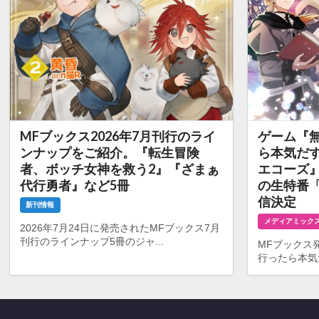
MFブックス2026年7月刊行のライ
ゲーム『無
ンナップをご紹介。『転生冒険
ら本気だす
者、ボッチ女神を救う2』『ざまぁ
エコーズ』
代行勇者』など5冊
の生特番
信決定
新刊情報
メディアミック
2026年7月24日に発売されたMFブックス7月
刊行のラインナップ5冊のジャ...
MFブックス
行ったら本気