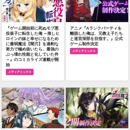
『ゲーム開始前に死ぬモブ悪
アニメ『Aランクパーティを
役皇子に転生した俺 ～推しヒ
離脱した俺は、元教え子たち
ロインの妹と幸せになるため
と迷宮深部を目指す。』公式
に最弱魔法【闇刃】を過剰な
ゲーム制作決定
努力で極め抜いたら、最強の
メディアミックス
ぶっ壊れ性能と化していた件
～』のコミカライズ連載が開
始
メディアミックス