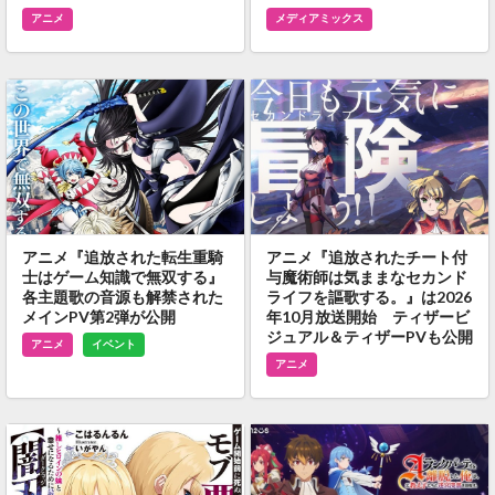
アニメ
メディアミックス
アニメ『追放された転生重騎
アニメ『追放されたチート付
士はゲーム知識で無双する』
与魔術師は気ままなセカンド
各主題歌の音源も解禁された
ライフを謳歌する。』は2026
メインPV第2弾が公開
年10月放送開始 ティザービ
ジュアル＆ティザーPVも公開
アニメ
イベント
アニメ