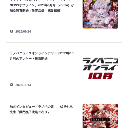
NEWSオフライン」2023年9月号（vol.14）が
順次設置開始（設置店舗・施設掲載）
2023/09/24
ラノベニュースオンラインアワード2023年10
月刊のアンケート投票開始
2023/11/13
独占インタビュー「ラノベの素」 伏見七尾
先生『獄門撫子此処ニ在リ』