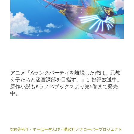
アニメ『Aランクパーティを離脱した俺は、元教
え子たちと迷宮深部を目指す。』は好評放送中。
原作小説もKラノベブックスより第5巻まで発売
中。
©右薙光介・すーぱーぞんび・講談社／クローバープロジェクト