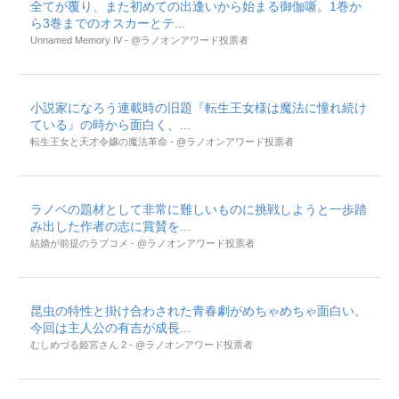
全てが覆り、また初めての出逢いから始まる御伽噺。1巻か
ら3巻までのオスカーとテ...
Unnamed Memory IV - @ラノオンアワード投票者
小説家になろう連載時の旧題『転生王女様は魔法に憧れ続け
ている』の時から面白く、...
転生王女と天才令嬢の魔法革命 - @ラノオンアワード投票者
ラノベの題材として非常に難しいものに挑戦しようと一歩踏
み出した作者の志に賞賛を...
結婚が前提のラブコメ - @ラノオンアワード投票者
昆虫の特性と掛け合わされた青春劇がめちゃめちゃ面白い。
今回は主人公の有吉が成長...
むしめづる姫宮さん 2 - @ラノオンアワード投票者