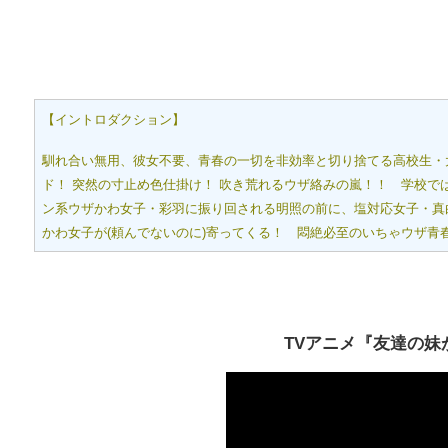
【イントロダクション】
馴れ合い無用、彼女不要、青春の一切を非効率と切り捨てる高校生・
ド！ 突然の寸止め色仕掛け！ 吹き荒れるウザ絡みの嵐！！ 学校
ン系ウザかわ女子・彩羽に振り回される明照の前に、塩対応女子・真
かわ女子が(頼んでないのに)寄ってくる！ 悶絶必至のいちゃウザ青
TVアニメ『友達の妹