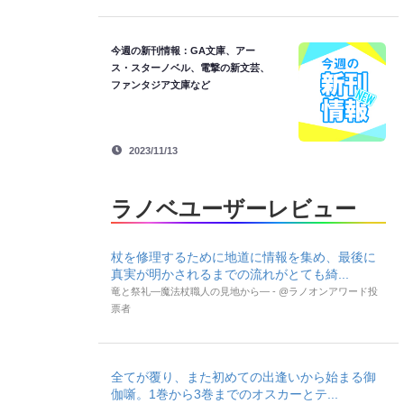
今週の新刊情報：GA文庫、アー
ス・スターノベル、電撃の新文芸、
ファンタジア文庫など
2023/11/13
ラノベユーザーレビュー
杖を修理するために地道に情報を集め、最後に
真実が明かされるまでの流れがとても綺...
竜と祭礼―魔法杖職人の見地から― - @ラノオンアワード投
票者
全てが覆り、また初めての出逢いから始まる御
伽噺。1巻から3巻までのオスカーとテ...