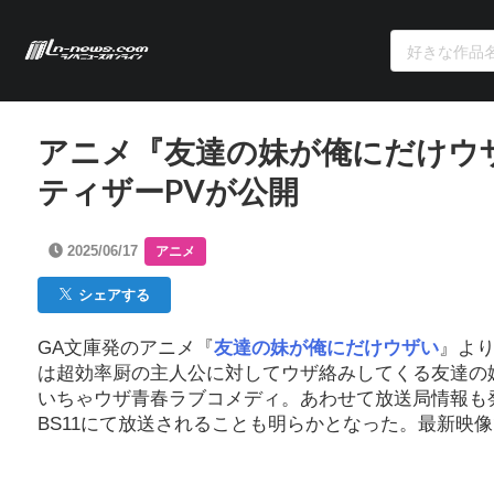
アニメ『友達の妹が俺にだけウ
ティザーPVが公開
2025/06/17
アニメ
シェアする
GA文庫発のアニメ『
友達の妹が俺にだけウザい
』より
は超効率厨の主人公に対してウザ絡みしてくる友達の
いちゃウザ青春ラブコメディ。あわせて放送局情報も発表さ
BS11にて放送されることも明らかとなった。最新映