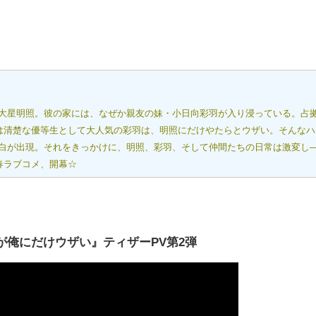
大星明照。彼の家には、なぜか親友の妹・小日向彩羽が入り浸っている。占
では清楚な優等生として大人気の彩羽は、明照にだけやたらとウザい。そんな
白が出現。それをきっかけに、明照、彩羽、そして仲間たちの日常は激変し―
春ラブコメ、開幕☆
が俺にだけウザい』ティザーPV第2弾