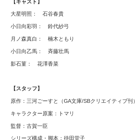
【キャスト】
大星明照： 石谷春貴
小日向彩羽： 鈴代紗弓
月ノ森真白： 楠木ともり
小日向乙馬： 斉藤壮馬
影石菫： 花澤香菜
【スタッフ】
原作：三河ごーすと（GA文庫/SBクリエイティブ刊）
キャラクター原案：トマリ
監督：古賀一臣
シリーズ構成・脚本：待田堂子