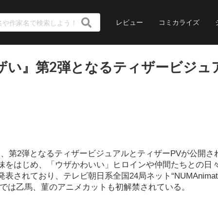
レビュー
コミカライズ
ザい』第2弾となるティザービジュ
、第2弾となるティザービジュアルとティザーPVが公開さ
妹をはじめ、「ウザかわいい」ヒロインや仲間たちとの日
れており、テレビ朝日系全国24局ネット“NUMAnimati
像では乙馬、菫のアニメカットも初解禁されている。