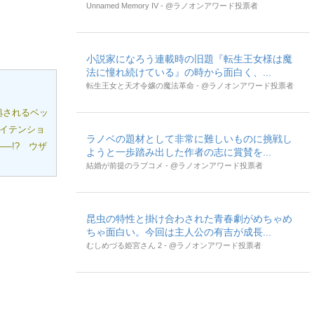
Unnamed Memory IV - @ラノオンアワード投票者
小説家になろう連載時の旧題『転生王女様は魔
法に憧れ続けている』の時から面白く、...
転生王女と天才令嬢の魔法革命 - @ラノオンアワード投票者
拠されるベッ
ハイテンショ
ラノベの題材として非常に難しいものに挑戦し
―!? ウザ
ようと一歩踏み出した作者の志に賞賛を...
結婚が前提のラブコメ - @ラノオンアワード投票者
昆虫の特性と掛け合わされた青春劇がめちゃめ
ちゃ面白い。今回は主人公の有吉が成長...
むしめづる姫宮さん 2 - @ラノオンアワード投票者