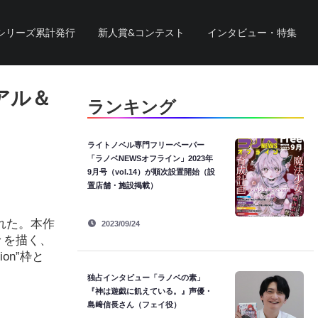
シリーズ累計発行
新人賞&コンテスト
インタビュー・特集
アル＆
ランキング
ライトノベル専門フリーペーパー
「ラノベNEWSオフライン」2023年
9月号（vol.14）が順次設置開始（設
置店舗・施設掲載）
れた。本作
2023/09/24
々を描く、
on”枠と
独占インタビュー「ラノベの素」
『神は遊戯に飢えている。』声優・
島﨑信長さん（フェイ役）