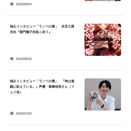
2023/09/24
独占インタビュー「ラノベの素」 伏見七尾
先生『獄門撫子此処ニ在リ』
2023/08/18
独占インタビュー「ラノベの素」 『神は遊
戯に飢えている。』声優・島﨑信長さん（フ
ェイ役）
2023/07/25