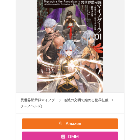
異世界黙示録マイノグーラ~破滅の文明で始める世界征服~ 1
(GCノベルズ)
Amazon
DMM