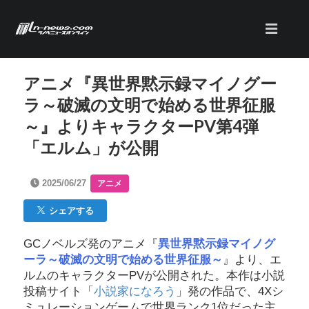
アニメ『異世界黙示録マイノグー
ラ～破滅の文明で始める世界征服
～』よりキャラクターPV第4弾
「エルム」が公開
2025/06/27
アニメ
シェアする
GCノベルズ発のアニメ『
異世界黙示録マイノグ
ーラ～破滅の文明で始める世界征服～
』より、エ
ルムのキャラクターPVが公開された。本作は小説
投稿サイト「
小説家になろう
」発の作品で、4Xシ
ミュレーションゲームで世界ランク1位だった主