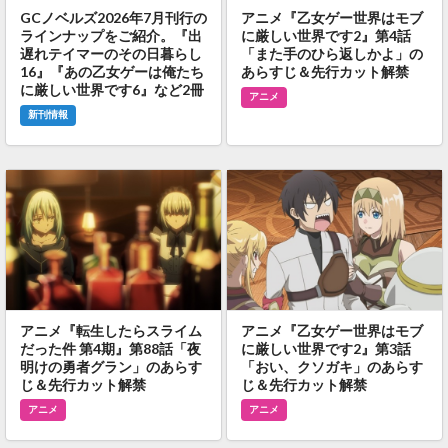
GCノベルズ2026年7月刊行の
アニメ『乙女ゲー世界はモブ
ラインナップをご紹介。『出
に厳しい世界です2』第4話
遅れテイマーのその日暮らし
「また手のひら返しかよ」の
16』『あの乙女ゲーは俺たち
あらすじ＆先行カット解禁
に厳しい世界です6』など2冊
アニメ
新刊情報
アニメ『転生したらスライム
アニメ『乙女ゲー世界はモブ
だった件 第4期』第88話「夜
に厳しい世界です2』第3話
明けの勇者グラン」のあらす
「おい、クソガキ」のあらす
じ＆先行カット解禁
じ＆先行カット解禁
アニメ
アニメ