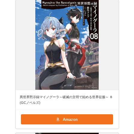
異世界黙示録マイノグーラ～破滅の文明で始める世界征服～ ８
(GCノベルズ)
Amazon