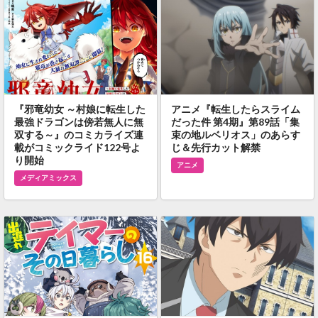
『邪竜幼女 ～村娘に転生した
アニメ『転生したらスライム
最強ドラゴンは傍若無人に無
だった件 第4期』第89話「集
双する～』のコミカライズ連
束の地ルベリオス」のあらす
載がコミックライド122号よ
じ＆先行カット解禁
り開始
アニメ
メディアミックス