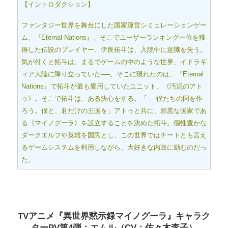
【イントロダクション】
ファンタジー世界を舞台にした国家運営シミュレーションゲー
ム、『Eternal Nations』。そこでユーザーランキング一位を獲
得した伝説のプレイヤー、伊良拓斗は、入院中に意識を失う。
気が付くと拓斗は、まるでゲームの中のような世界、イドラギ
ィア大陸に降り立っていた──。そこに現れたのは、『Eternal
Nations』で拓斗が最も愛用していたユニット、《汚泥のアト
ゥ》。そこで拓斗は、ある決心をする。「──僕たちの国を作
ろう。僕と、君だけの王国を」アトゥと共に、邪悪な国家であ
る《マイノグーラ》を設立することを決めた拓斗。個性豊かな
ダークエルフや英雄を国民とし、この世界ではチートとも言え
るゲームシステムを利用しながら、大好きな内政に励むのだっ
た。
TVアニメ『異世界黙示録マイノグーラ』キャラク
ターPV第4弾：エムル（CV：佐々木李子）