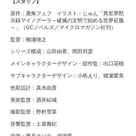
【スタッフ】
原作：鹿角フェフ イラスト：じゅん「異世界黙
示録マイノグーラ～破滅の文明で始める世界征服
～」（GCノベルズ／マイクロマガジン社刊）
監督：柳瀬雄之
シリーズ構成：山田由香、岡田邦彦
メインキャラクターデザイン・総作監：出口花穂
サブキャラクターデザイン：小島えり、猪瀬愛美
色彩設計：真水由貴
美術監督：酒井結城
撮影監督：野村雪菜
音響監督：土屋雅紀