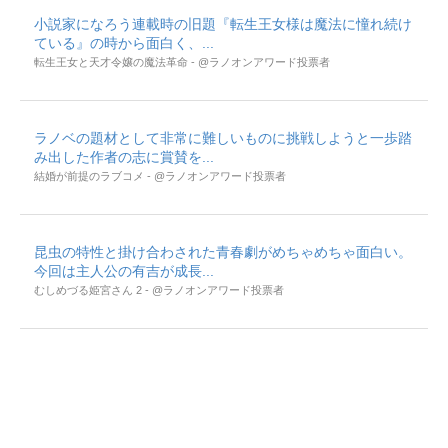
小説家になろう連載時の旧題『転生王女様は魔法に憧れ続け
ている』の時から面白く、...
転生王女と天才令嬢の魔法革命 - @ラノオンアワード投票者
ラノベの題材として非常に難しいものに挑戦しようと一歩踏
み出した作者の志に賞賛を...
結婚が前提のラブコメ - @ラノオンアワード投票者
昆虫の特性と掛け合わされた青春劇がめちゃめちゃ面白い。
今回は主人公の有吉が成長...
むしめづる姫宮さん 2 - @ラノオンアワード投票者