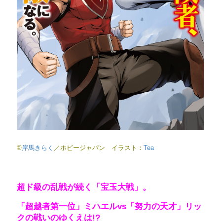
©
岸馬きらく
／ホビージャパン イラスト：
Tea
超ド級の乱戦が続く「宝玉大戦」。
「超越者第一位」ミハエルvs「努力の天才」リッ
クの
戦いのゆくえは!?