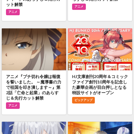
ット解禁
アニメ
アニメ
アニメ『ブチ切れ令嬢は報復
HJ文庫創刊20周年＆コミック
を誓いました。 ～魔導書の力
ファイア創刊10周年を記念し
で祖国を叩き潰します～』第
た豪華企画が目白押しとなる
2話「亡命と起業」のあらす
特設サイトがオープン
じ＆先行カット解禁
ピックアップ
アニメ