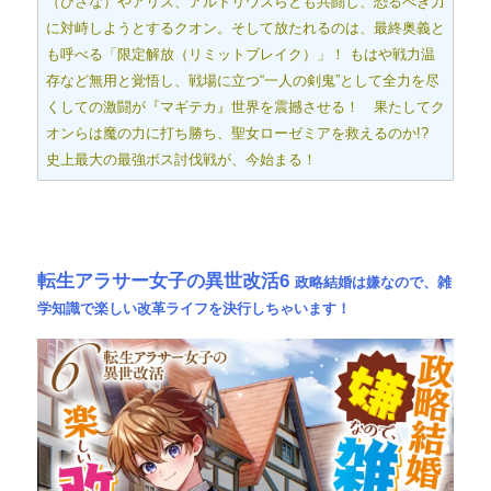
（ひさな）やアリス、アルトリウスらとも共闘し、恐るべき力
に対峙しようとするクオン。そして放たれるのは、最終奥義と
も呼べる「限定解放（リミットブレイク）」！ もはや戦力温
存など無用と覚悟し、戦場に立つ“一人の剣鬼”として全力を尽
くしての激闘が『マギテカ』世界を震撼させる！ 果たしてク
オンらは魔の力に打ち勝ち、聖女ローゼミアを救えるのか!?
史上最大の最強ボス討伐戦が、今始まる！
転生アラサー女子の異世改活6
政略結婚は嫌なので、雑
学知識で楽しい改革ライフを決行しちゃいます！