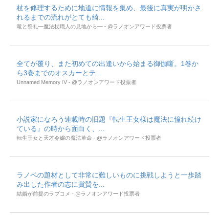
杖を修理するために地道に情報を集め、最後に真実が明かさ
れるまでの流れがとても綺...
竜と祭礼―魔法杖職人の見地から― - @ラノオンアワード投票者
全てが覆り、また初めての出逢いから始まる御伽噺。1巻か
ら3巻までのオスカーとテ...
Unnamed Memory IV - @ラノオンアワード投票者
小説家になろう連載時の旧題『転生王女様は魔法に憧れ続け
ている』の時から面白く、...
転生王女と天才令嬢の魔法革命 - @ラノオンアワード投票者
ラノベの題材として非常に難しいものに挑戦しようと一歩踏
み出した作者の志に賞賛を...
結婚が前提のラブコメ - @ラノオンアワード投票者