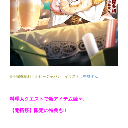
©斗樹稼多利／ホビージャパン イラスト：
中林ずん
料理人クエストで新アイテム続々。
【開拓祭】限定の特典も!!