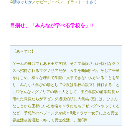
©
清水ゆりか
／ホビージャパン イラスト：
すざく
目指せ、「みんなが学べる学校を」!!
【あらすじ】
ゲームの舞台でもある王立学院。そこで新設された特別なクラ
スへ招待されるマグノリアだが、入学を断固拒否。そして平民
をはじめ、様々な理由で学院に入学できない人がいることを知
り、みんなの学びの場として今度は学校の設立に挑戦すること
に!?そんなマグノリアの助っ人として、王立学院の前学院長や
優れた教員たちがアゼンダ辺境伯領に大集結♪更には、ひょん
なことから王都にいる攻略キャラたちもアゼンダへやってくる
など、予想外のハプニングが続々!!元アラサー女子による異世
界生活改善活動（略して異世改活）、第6弾！