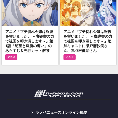
アニメ『ブチ切れ令嬢は報復
アニメ『ブチ切れ令嬢は報復
を誓いました。 ～魔導書の力
を誓いました。 ～魔導書の力
で祖国を叩き潰します～』第
で祖国を叩き潰します～』追
1話「絶望と報復の誓い」の
加キャストに瀬戸麻沙美さ
あらすじ＆先行カット解禁
ん、赤羽根健治さん
アニメ
アニメ
ラノベニュースオンライン概要