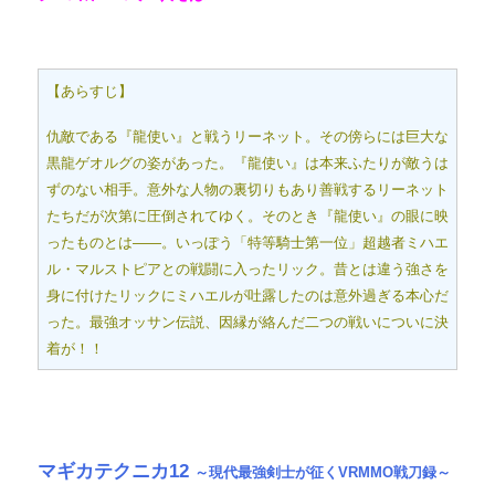
【あらすじ】
仇敵である『龍使い』と戦うリーネット。その傍らには巨大な
黒龍ゲオルグの姿があった。『龍使い』は本来ふたりが敵うは
ずのない相手。意外な人物の裏切りもあり善戦するリーネット
たちだが次第に圧倒されてゆく。そのとき『龍使い』の眼に映
ったものとは――。いっぽう「特等騎士第一位」超越者ミハエ
ル・マルストピアとの戦闘に入ったリック。昔とは違う強さを
身に付けたリックにミハエルが吐露したのは意外過ぎる本心だ
った。最強オッサン伝説、因縁が絡んだ二つの戦いについに決
着が！！
マギカテクニカ12
～現代最強剣士が征くVRMMO戦刀録～