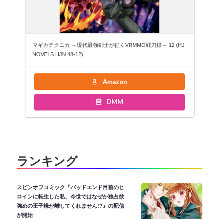
マギカテクニカ ～現代最強剣士が征くVRMMO戦刀録～ 12 (HJ
NOVELS HJN 48-12)
Amazon
DMM
ランキング
スピンオフコミック『バッドエンド目前のヒ
ロインに転生した私、今世ではなぜか独占欲
強めの王子様が離してくれません!?』の配信
が開始