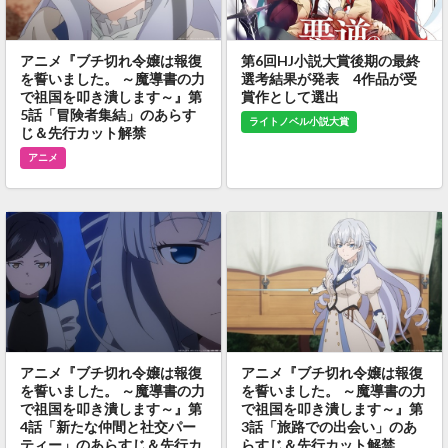
アニメ『ブチ切れ令嬢は報復
第6回HJ小説大賞後期の最終
を誓いました。 ～魔導書の力
選考結果が発表 4作品が受
で祖国を叩き潰します～』第
賞作として選出
5話「冒険者集結」のあらす
ライトノベル小説大賞
じ＆先行カット解禁
アニメ
アニメ『ブチ切れ令嬢は報復
アニメ『ブチ切れ令嬢は報復
を誓いました。 ～魔導書の力
を誓いました。 ～魔導書の力
で祖国を叩き潰します～』第
で祖国を叩き潰します～』第
4話「新たな仲間と社交パー
3話「旅路での出会い」のあ
ティー」のあらすじ＆先行カ
らすじ＆先行カット解禁