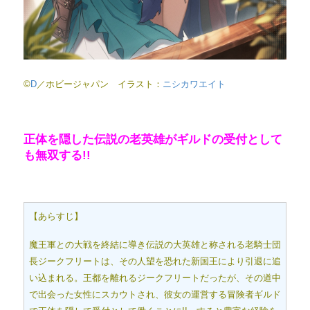
©
D
／ホビージャパン イラスト：
ニシカワエイト
正体を隠した伝説の老英雄が
ギルドの受付として
も無双する!!
【あらすじ】
魔王軍との大戦を終結に導き伝説の大英雄と称される老騎士団
長ジークフリートは、その人望を恐れた新国王により引退に追
い込まれる。王都を離れるジークフリートだったが、その道中
で出会った女性にスカウトされ、彼女の運営する冒険者ギルド