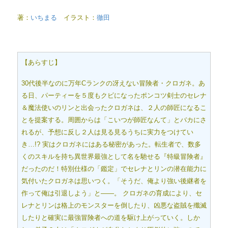
著：
いちまる
イラスト：
徹田
【あらすじ】
30代後半なのに万年Cランクの冴えない冒険者・クロガネ。あ
る日、パーティーを５度もクビになったポンコツ剣士のセレナ
＆魔法使いのリンと出会ったクロガネは、２人の師匠になるこ
とを提案する。周囲からは「こいつが師匠なんて」とバカにさ
れるが、予想に反し２人は見る見るうちに実力をつけてい
き…!? 実はクロガネにはある秘密があった。転生者で、数多
くのスキルを持ち異世界最強として名を馳せる『特級冒険者』
だったのだ！特別仕様の「鑑定」でセレナとリンの潜在能力に
気付いたクロガネは思いつく。「そうだ、俺より強い後継者を
作って俺は引退しよう」と――。 クロガネの育成により、セ
レナとリンは格上のモンスターを倒したり、凶悪な盗賊を殲滅
したりと確実に最強冒険者への道を駆け上がっていく。しか