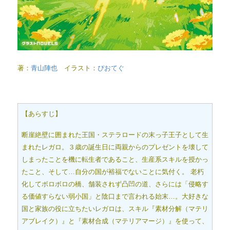
著：
青山陣也
イラスト：
ぴおてぐ
【あらすじ】
断崖絶壁に囲まれた王国・ステラロードの末っ子王子として生
まれたレガロ。３歳の誕生日に両親からのプレゼントを壊して
しまったことを機に転生者であること、生産系スキルを授かっ
たこと、そして…自分の国が裕福でないことに気付く。 老朽
化してボロボロの橋、舗装されず凸凹の道、さらには「侵略す
る価値すらない弱小国」と陰口まで言われる始末…。大好きな
国と家族の役に立ちたいレガロは、スキル『素材分解（マテリ
アブレイク）』と『素材合成（マテリアマージ）』を使って、