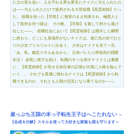
た父の背を追い、人を守れる男を夢見たナイクに与えられたの
は――与えられただけで処刑される大罪役職【死霊術師】だっ
た。 役職を知った【司祭】に無実のまま拘束され、極悪人と
して処刑を待つ彼は、 その晩、【司祭】を殺して村から逃げ
出した――。 役職社会において【死霊術師】は開示した瞬間
に終わり。どこにも居場所がないナイクは、逃亡先の街でひと
りの少女フリカリルトに出会う。 少女はナイクを見て一言。
「あ、私、鑑定スキルあるから」 正体バレたら即処刑の隠匿
生活！ 必死に努力を続け、転職のすべを探すナイクとは裏腹
に、【死霊術師】が見せる前任者の記憶が次第に人格を蝕んで
いく…。 それでも普通に憧れるナイクは【死霊術師】から転
職できるのか、それとも人類の厄災になり果てるのか――。
崖っぷち王国の末っ子転生王子はへこたれない
～
【合成＆分解】スキルを使って大好きな家族も国も守ります～