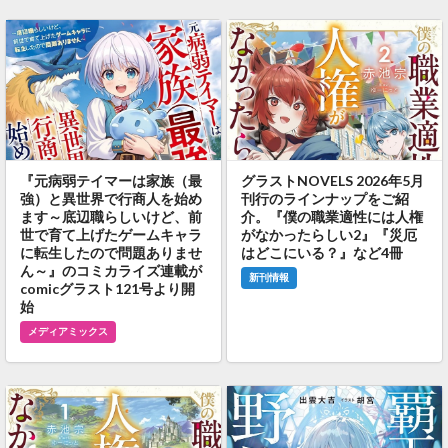
『元病弱テイマーは家族（最
グラストNOVELS 2026年5月
強）と異世界で行商人を始め
刊行のラインナップをご紹
ます～底辺職らしいけど、前
介。『僕の職業適性には人権
世で育て上げたゲームキャラ
がなかったらしい2』『災厄
に転生したので問題ありませ
はどこにいる？』など4冊
ん～』のコミカライズ連載が
新刊情報
comicグラスト121号より開
始
メディアミックス