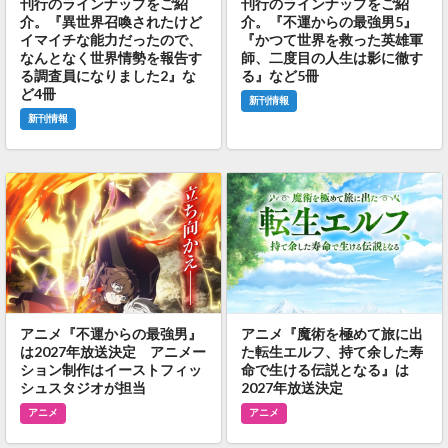
刊行のラインナップをご紹
刊行のラインナップをご紹
介。『異世界召喚されたけど
介。『不運からの最強男5』
イマイチな能力だったので、
『かつて世界を救った英雄軍
なんとなく世界情勢を報告す
師、二度目の人生は影に徹す
る調査員になりました2』な
る』など5冊
ど4冊
新刊情報
新刊情報
アニメ『不運からの最強男』
アニメ『魔術を極めて旅に出
は2027年放送決定 アニメー
た転生エルフ、持て余した寿
ション制作はイーストフィッ
命で生ける伝説となる』は
シュスタジオが担当
2027年放送決定
アニメ
アニメ