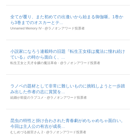
全てが覆り、また初めての出逢いから始まる御伽噺。1巻か
ら3巻までのオスカーとテ...
Unnamed Memory IV - @ラノオンアワード投票者
小説家になろう連載時の旧題『転生王女様は魔法に憧れ続け
ている』の時から面白く、...
転生王女と天才令嬢の魔法革命 - @ラノオンアワード投票者
ラノベの題材として非常に難しいものに挑戦しようと一歩踏
み出した作者の志に賞賛を...
結婚が前提のラブコメ - @ラノオンアワード投票者
昆虫の特性と掛け合わされた青春劇がめちゃめちゃ面白い。
今回は主人公の有吉が成長...
むしめづる姫宮さん 2 - @ラノオンアワード投票者