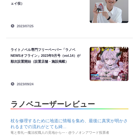
ェイ役）
2023/07/25
ライトノベル専門フリーペーパー「ラノベ
NEWSオフライン」2023年9月号（vol.14）が
順次設置開始（設置店舗・施設掲載）
2023/09/24
ラノベユーザーレビュー
杖を修理するために地道に情報を集め、最後に真実が明かさ
れるまでの流れがとても綺...
竜と祭礼―魔法杖職人の見地から― - @ラノオンアワード投票者