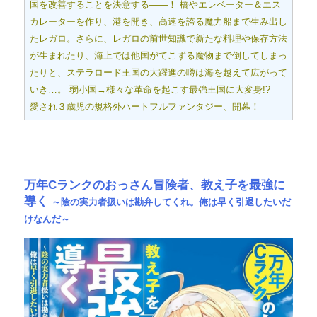
国を改善することを決意する――！ 橋やエレベーター＆エス
カレーターを作り、港を開き、高速を誇る魔力船まで生み出し
たレガロ。さらに、レガロの前世知識で新たな料理や保存方法
が生まれたり、海上では他国がてこずる魔物まで倒してしまっ
たりと、ステラロード王国の大躍進の噂は海を越えて広がって
いき…。 弱小国→様々な革命を起こす最強王国に大変身!?
愛され３歳児の規格外ハートフルファンタジー、開幕！
万年Cランクのおっさん冒険者、教え子を最強に
導く
～陰の実力者扱いは勘弁してくれ。俺は早く引退したいだ
けなんだ～