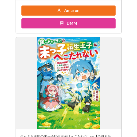
Amazon
DMM
崖っぷち王国の末っ子転生王子はへこたれない～【合成＆分