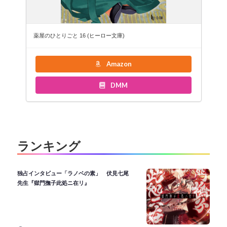
薬屋のひとりごと 16 (ヒーロー文庫)
Amazon
DMM
ランキング
独占インタビュー「ラノベの素」 伏見七尾
先生『獄門撫子此処ニ在リ』