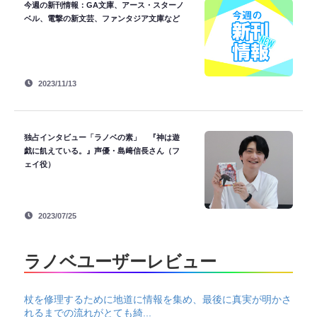
今週の新刊情報：GA文庫、アース・スターノ
ベル、電撃の新文芸、ファンタジア文庫など
2023/11/13
独占インタビュー「ラノベの素」 『神は遊
戯に飢えている。』声優・島﨑信長さん（フ
ェイ役）
2023/07/25
ラノベユーザーレビュー
杖を修理するために地道に情報を集め、最後に真実が明かさ
れるまでの流れがとても綺...