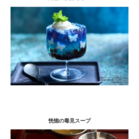
恍惚の毒見スープ