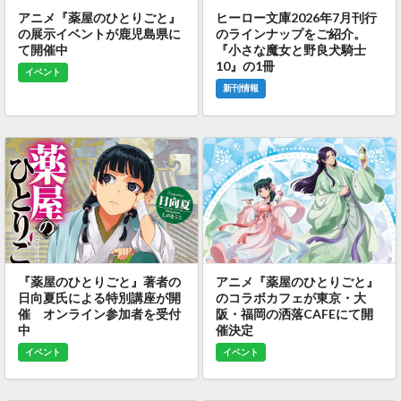
アニメ『薬屋のひとりごと』
ヒーロー文庫2026年7月刊行
の展示イベントが鹿児島県に
のラインナップをご紹介。
て開催中
『小さな魔女と野良犬騎士
10』の1冊
イベント
新刊情報
『薬屋のひとりごと』著者の
アニメ『薬屋のひとりごと』
日向夏氏による特別講座が開
のコラボカフェが東京・大
催 オンライン参加者を受付
阪・福岡の洒落CAFEにて開
中
催決定
イベント
イベント