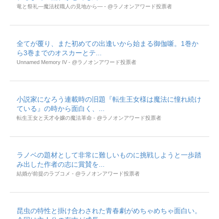
竜と祭礼―魔法杖職人の見地から― - @ラノオンアワード投票者
全てが覆り、また初めての出逢いから始まる御伽噺。1巻か
ら3巻までのオスカーとテ...
Unnamed Memory IV - @ラノオンアワード投票者
小説家になろう連載時の旧題『転生王女様は魔法に憧れ続け
ている』の時から面白く、...
転生王女と天才令嬢の魔法革命 - @ラノオンアワード投票者
ラノベの題材として非常に難しいものに挑戦しようと一歩踏
み出した作者の志に賞賛を...
結婚が前提のラブコメ - @ラノオンアワード投票者
昆虫の特性と掛け合わされた青春劇がめちゃめちゃ面白い。