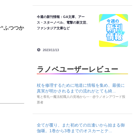
今週の新刊情報：GA文庫、アー
ス・スターノベル、電撃の新文芸、
ン“ふつつか
ファンタジア文庫など
2023/11/13
ラノベユーザーレビュー
杖を修理するために地道に情報を集め、最後に
真実が明かされるまでの流れがとても綺...
竜と祭礼―魔法杖職人の見地から― - @ラノオンアワード投
票者
全てが覆り、また初めての出逢いから始まる御
伽噺。1巻から3巻までのオスカーとテ...