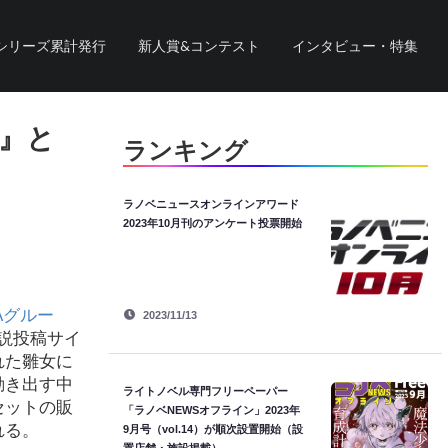
シリーズ累計発行
新人賞&コンテスト
インタビュー・特集
』と
ランキング
ラノベニュースオンラインアワード
2023年10月刊のアンケート投票開始
PAグルー
2023/11/13
説投稿サイ
れた雛女に
動き出す中
ライトノベル専門フリーペーパー
セットの販
「ラノベNEWSオフライン」2023年
れる。
9月号（vol.14）が順次設置開始（設