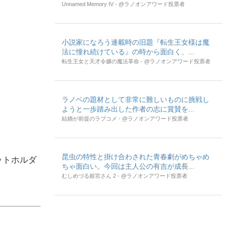
Unnamed Memory IV - @ラノオンアワード投票者
小説家になろう連載時の旧題『転生王女様は魔
法に憧れ続けている』の時から面白く、...
転生王女と天才令嬢の魔法革命 - @ラノオンアワード投票者
ラノベの題材として非常に難しいものに挑戦し
ようと一歩踏み出した作者の志に賞賛を...
結婚が前提のラブコメ - @ラノオンアワード投票者
昆虫の特性と掛け合わされた青春劇がめちゃめ
ットホルダ
ちゃ面白い。今回は主人公の有吉が成長...
むしめづる姫宮さん 2 - @ラノオンアワード投票者