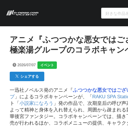
アニメ『ふつつかな悪女ではご
極楽湯グループのコラボキャン
2026/07/07
イベント
シェアする
一迅社ノベルス発のアニメ『
ふつつかな悪女ではござ
プ
」によるコラボキャンペーンが、「
RAKU SPA Sta
ト「
小説家になろう
」発の作品で、次期皇后の呼び声
よって精神と身体を入れ替えられ、周囲から疎まれる
華後宮ファンタジー。コラボキャンペーンでは、描き
売が行われるほか、コラボメニューの提供、キャラク