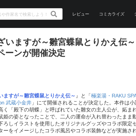
レビュー
コミカライズ
ざいますが～雛宮蝶鼠とりかえ伝～
ペーンが開催決定
いますが～雛宮蝶鼠とりかえ伝～
』と「
極楽湯・RAKU S
tion 武蔵小金井
」にて開催されることが決定した。本作は小
高く「殿下の胡蝶」と呼ばれていた雛女の主人公が、妬ま
鼠姫の姿となったことで、二人の運命が入れ替わったまま
下ろしイラストを使用したオリジナルグッズやコラボ限定
ターをイメージしたコラボ風呂やコラボ装飾などが実施さ