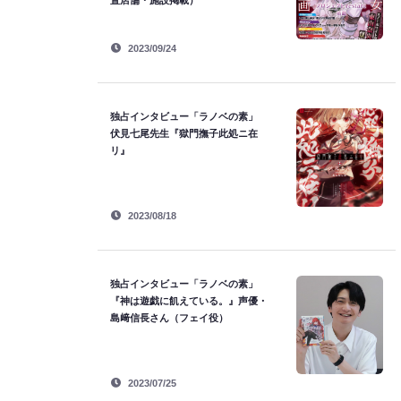
置店舗・施設掲載）
2023/09/24
独占インタビュー「ラノベの素」
伏見七尾先生『獄門撫子此処ニ在
リ』
2023/08/18
独占インタビュー「ラノベの素」
『神は遊戯に飢えている。』声優・
島﨑信長さん（フェイ役）
2023/07/25