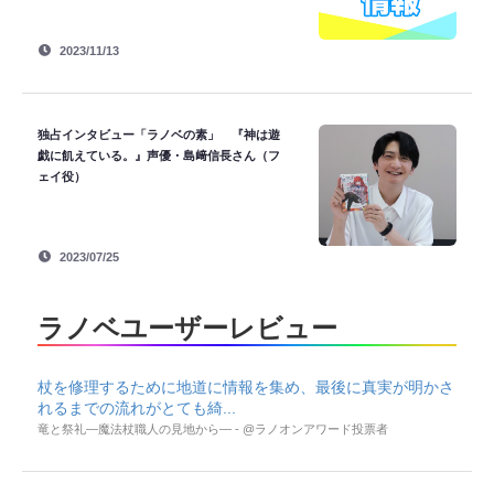
2023/11/13
独占インタビュー「ラノベの素」 『神は遊
戯に飢えている。』声優・島﨑信長さん（フ
ェイ役）
2023/07/25
ラノベユーザーレビュー
杖を修理するために地道に情報を集め、最後に真実が明かさ
れるまでの流れがとても綺...
竜と祭礼―魔法杖職人の見地から― - @ラノオンアワード投票者