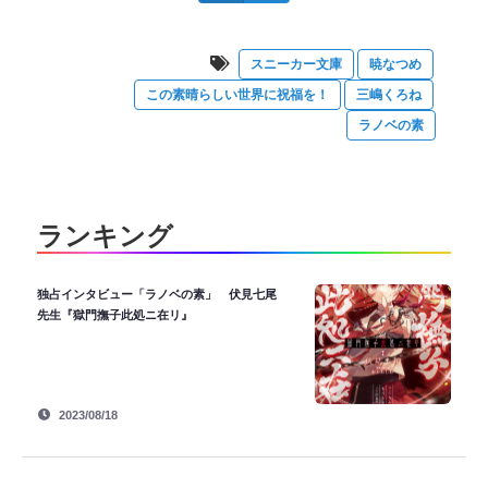
スニーカー文庫
暁なつめ
この素晴らしい世界に祝福を！
三嶋くろね
ラノベの素
ランキング
独占インタビュー「ラノベの素」 伏見七尾
先生『獄門撫子此処ニ在リ』
2023/08/18