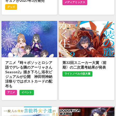
ギュアが2027年3月発売
メディアミックス
グッズ
アニメ『時々ボソッとロシア
第32回スニーカー大賞〈前
語でデレる隣のアーリャさん
期〉の二次選考結果が発表
Season2』描き下ろし浴衣ビ
ライトノベル小説大賞
ジュアルが公開 神田明神納
涼祭りではポストカードの配
布も
アニメ
イベント