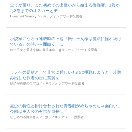
全てが覆り、また初めての出逢いから始まる御伽噺。1巻か
ら3巻までのオスカーとテ...
Unnamed Memory IV - @ラノオンアワード投票者
小説家になろう連載時の旧題『転生王女様は魔法に憧れ続け
ている』の時から面白く、...
転生王女と天才令嬢の魔法革命 - @ラノオンアワード投票者
ラノベの題材として非常に難しいものに挑戦しようと一歩踏
み出した作者の志に賞賛を...
結婚が前提のラブコメ - @ラノオンアワード投票者
昆虫の特性と掛け合わされた青春劇がめちゃめちゃ面白い。
今回は主人公の有吉が成長...
むしめづる姫宮さん 2 - @ラノオンアワード投票者