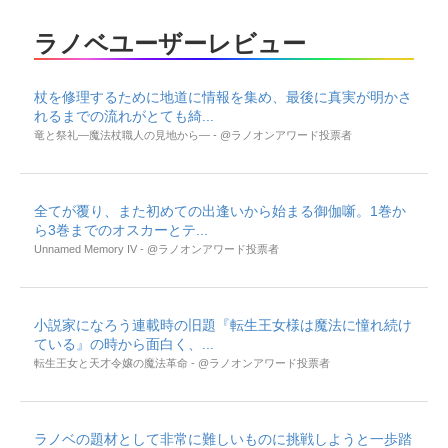
ラノベユーザーレビュー
杖を修理するために地道に情報を集め、最後に真実が明かさ
れるまでの流れがとても綺...
竜と祭礼―魔法杖職人の見地から― - @ラノオンアワード投票者
全てが覆り、また初めての出逢いから始まる御伽噺。1巻か
ら3巻までのオスカーとテ...
Unnamed Memory IV - @ラノオンアワード投票者
小説家になろう連載時の旧題『転生王女様は魔法に憧れ続け
ている』の時から面白く、...
転生王女と天才令嬢の魔法革命 - @ラノオンアワード投票者
ラノベの題材として非常に難しいものに挑戦しようと一歩踏