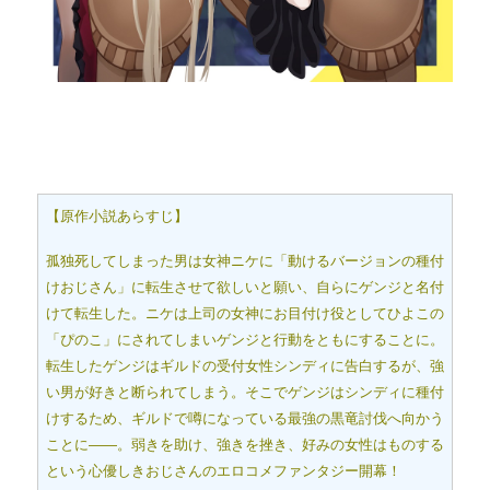
【原作小説あらすじ】
孤独死してしまった男は女神ニケに「動けるバージョンの種付
けおじさん」に転生させて欲しいと願い、自らにゲンジと名付
けて転生した。ニケは上司の女神にお目付け役としてひよこの
「ぴのこ」にされてしまいゲンジと行動をともにすることに。
転生したゲンジはギルドの受付女性シンディに告白するが、強
い男が好きと断られてしまう。そこでゲンジはシンディに種付
けするため、ギルドで噂になっている最強の黒竜討伐へ向かう
ことに――。弱きを助け、強きを挫き、好みの女性はものする
という心優しきおじさんのエロコメファンタジー開幕！