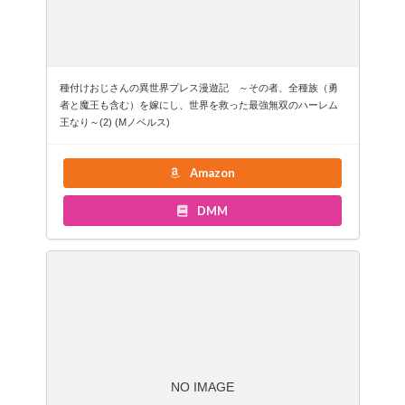
種付けおじさんの異世界プレス漫遊記 ～その者、全種族（勇
者と魔王も含む）を嫁にし、世界を救った最強無双のハーレム
王なり～(2) (Mノベルス)
Amazon
DMM
NO IMAGE