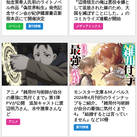
知念実希人氏初のライトノベ
『辺境領主の俺は悪役令嬢と
ル作品『偽世界転生』発売記
して追放された嫁のため、大
念サイン会が紀伊國屋書店新
国を滅ぼすことにした。』の
宿本店にて開催決定
コミカライズ連載が開始
イベント
新刊情報
メディアミックス
アニメ『雑用付与術師が自分
モンスター文庫＆Mノベルス
の最強に気付くまで』第1弾
2026年6月刊行のラインナッ
PVが公開 追加キャストに渡
プをご紹介。『雑用付与術師
辺明乃さん、水中雅章さんな
が自分の最強に気付くまで
ど
4』『結婚するとは言ってい
ません』など10冊
アニメ
新刊情報