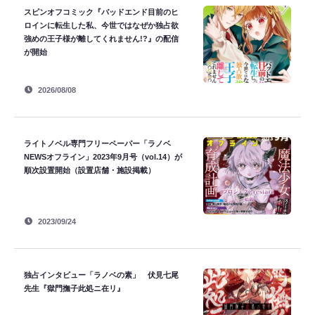
スピンオフコミック『バッドエンド目前のヒ
ロインに転生した私、今世ではなぜか独占欲
強めの王子様が離してくれません!?』の配信
が開始
2026/08/08
ライトノベル専門フリーペーパー「ラノベ
NEWSオフライン」2023年9月号（vol.14）が
順次設置開始（設置店舗・施設掲載）
2023/09/24
独占インタビュー「ラノベの素」 伏見七尾
先生『獄門撫子此処ニ在リ』