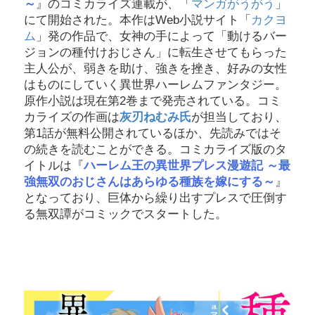
～
』のコミカライズ連載が、「
マンガがうがう
」
にて開始された。本作はWeb小説サイト「
カクヨ
ム
」発の作品で、女神の手によって「動けるバー
ジョンの種付けおじさん」に転生させてもらった
主人公が、弱きを助け、強きを挫き、好みの女性
はものにしていく異世界ハーレムファンタジー。
原作小説は現在第2巻まで発売されている。コミ
カライズの作画は
灰刃ねむみ氏
が担当しており、
第1話が無料公開されているほか、先読みではそ
の続きを読むことができる。コミカライズ版のタ
イトルは『
ハーレム王の異世界プレス漫遊記 ～最
強無双のおじさんはあらゆる種族を嫁にする～
』
となっており、巨体から繰り出すプレスで圧倒す
る無双譚がコミックでスタートした。