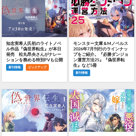
知念実希人氏初のライトノベ
モンスター文庫＆Mノベルス
ル作品『偽世界転生』が本日
2026年7月刊行のラインナッ
発売 松丸昂央さんがナレー
プをご紹介。『必勝ダンジョ
ションを務める特別PVも公開
ン運営方法25』『偽世界転
生』など5冊
新刊情報
ピックアップ
新刊情報