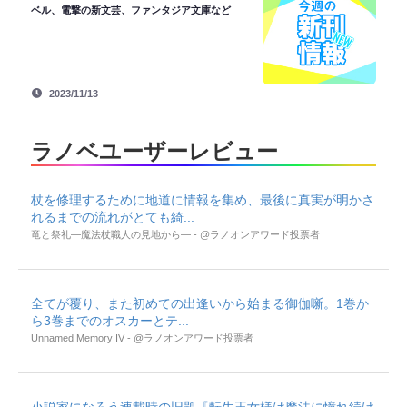
ベル、電撃の新文芸、ファンタジア文庫など
2023/11/13
ラノベユーザーレビュー
杖を修理するために地道に情報を集め、最後に真実が明かさ
れるまでの流れがとても綺...
竜と祭礼―魔法杖職人の見地から― - @ラノオンアワード投票者
全てが覆り、また初めての出逢いから始まる御伽噺。1巻か
ら3巻までのオスカーとテ...
Unnamed Memory IV - @ラノオンアワード投票者