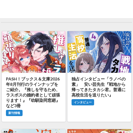
PASH！ブックス＆文庫2026
独占インタビュー「ラノベの
年8月刊行のラインナップを
素」 安い芸先生『戦地から
ご紹介。『推しを守るため、
帰ってきたタカシ君。普通に
ラスボスの婚約者として頑張
高校生活を送りたい』
ります！』『幼馴染同窓廻』
インタビュー
など3冊
新刊情報