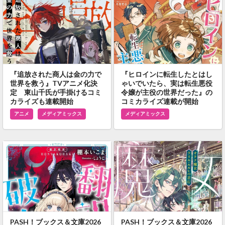
『追放された商人は金の力で
『ヒロインに転生したとはし
世界を救う』TVアニメ化決
ゃいでいたら、実は転生悪役
定 東山千氏が手掛けるコミ
令嬢が主役の世界だった』の
カライズも連載開始
コミカライズ連載が開始
アニメ
メディアミックス
メディアミックス
PASH！ブックス＆文庫2026
PASH！ブックス＆文庫2026