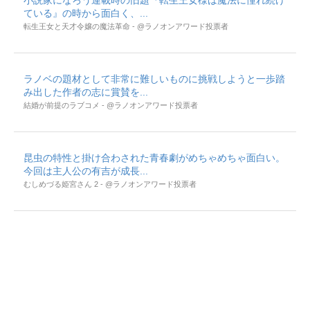
小説家になろう連載時の旧題『転生王女様は魔法に憧れ続け
ている』の時から面白く、...
転生王女と天才令嬢の魔法革命 - @ラノオンアワード投票者
ラノベの題材として非常に難しいものに挑戦しようと一歩踏
み出した作者の志に賞賛を...
結婚が前提のラブコメ - @ラノオンアワード投票者
昆虫の特性と掛け合わされた青春劇がめちゃめちゃ面白い。
今回は主人公の有吉が成長...
むしめづる姫宮さん 2 - @ラノオンアワード投票者