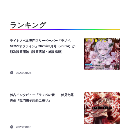
ランキング
ライトノベル専門フリーペーパー「ラノベ
NEWSオフライン」2023年9月号（vol.14）が
順次設置開始（設置店舗・施設掲載）
2023/09/24
独占インタビュー「ラノベの素」 伏見七尾
先生『獄門撫子此処ニ在リ』
2023/08/18