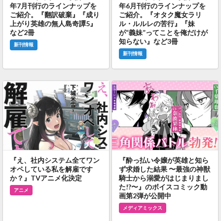
年7月刊行のラインナップを
年6月刊行のラインナップを
ご紹介。『翻訳破棄』『成り
ご紹介。『オタク魔女ラリ
上がり英雄の無人島奇譚5』
ル・ルルレの苦行』『妹
など2冊
が“義妹”ってことを俺だけが
知らない』など3冊
新刊情報
新刊情報
『え、社内システム全てワン
『酔っ払い令嬢が英雄と知ら
オペしている私を解雇です
ず求婚した結果 〜最強の神獣
か？』TVアニメ化決定
騎士から溺愛がはじまりまし
た!?〜』のボイスコミック動
アニメ
画第2弾が公開中
メディアミックス