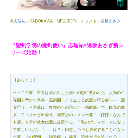
©
志瑞祐
／KADOKAWA MF文庫J刊 イラスト：
遠坂あさぎ
『聖剣学院の魔剣使い』志瑞祐×遠坂あさぎ新シ
リーズ始動！
【あらすじ】
三十二年前、世界は溢れ出した黒い幻想に覆われた。人類の生
存圏を脅かす異界〈黒樂園〉より生じる妖魔を狩る者――〈魔
女狩り〉月宮薫は、復讐のため訪れた〈禍龍島〉で〈白花の魔
女〉フィオナと出会う。喫茶店のマスター兼『（ほぼ）なんで
も屋』を営む彼女は薫に提案する。「私のボディガードになっ
て欲しいんだ」「……は？」困惑しつつも居候することになっ
た薫。その翌朝、〈猫遊館〉に早速、事件が持ち込まれる。