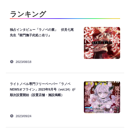
ランキング
独占インタビュー「ラノベの素」 伏見七尾
先生『獄門撫子此処ニ在リ』
2023/08/18
ライトノベル専門フリーペーパー「ラノベ
NEWSオフライン」2023年9月号（vol.14）が
順次設置開始（設置店舗・施設掲載）
2023/09/24