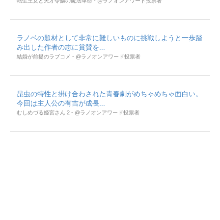
転生王女と天才令嬢の魔法革命 - @ラノオンアワード投票者
ラノベの題材として非常に難しいものに挑戦しようと一歩踏
み出した作者の志に賞賛を...
結婚が前提のラブコメ - @ラノオンアワード投票者
昆虫の特性と掛け合わされた青春劇がめちゃめちゃ面白い。
今回は主人公の有吉が成長...
むしめづる姫宮さん 2 - @ラノオンアワード投票者