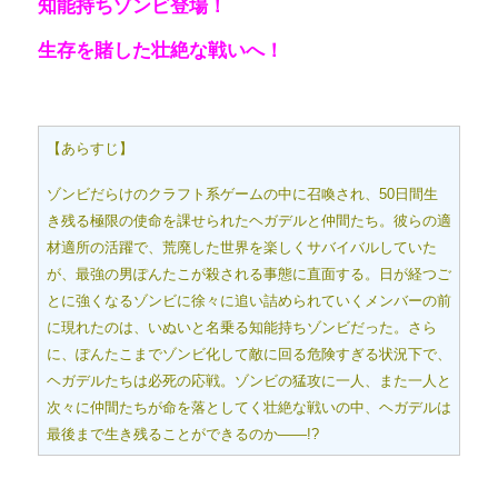
知能持ちゾンビ登場！
生存を賭した壮絶な戦いへ！
【あらすじ】
ゾンビだらけのクラフト系ゲームの中に召喚され、50日間生
き残る極限の使命を課せられたヘガデルと仲間たち。彼らの適
材適所の活躍で、荒廃した世界を楽しくサバイバルしていた
が、最強の男ぽんたこが殺される事態に直面する。日が経つご
とに強くなるゾンビに徐々に追い詰められていくメンバーの前
に現れたのは、いぬいと名乗る知能持ちゾンビだった。さら
に、ぽんたこまでゾンビ化して敵に回る危険すぎる状況下で、
ヘガデルたちは必死の応戦。ゾンビの猛攻に一人、また一人と
次々に仲間たちが命を落としてく壮絶な戦いの中、ヘガデルは
最後まで生き残ることができるのか――!?