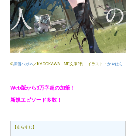
©
黒留ハガネ
／KADOKAWA MF文庫J刊 イラスト：
かやはら
Web版から3万字超の加筆！
新規エピソード多数！
【あらすじ】