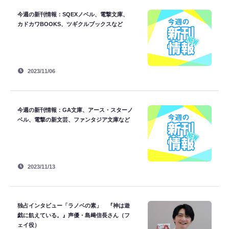
今週の新刊情報：SQEXノベル、電撃文庫、
カドカワBOOKS、ツギクルブックスなど
2023/11/06
今週の新刊情報：GA文庫、アース・スターノ
ベル、電撃の新文芸、ファンタジア文庫など
2023/11/13
独占インタビュー「ラノベの素」 『神は遊
戯に飢えている。』声優・島﨑信長さん（フ
ェイ役）