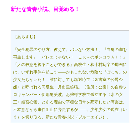
新たな青春小説、目覚める！
【あらすじ】
「完全犯罪のやり方、教えて。バレない方法！」『白鳥の湖を
再生します』「バレエじゃない！ こぉ～のポンコツＡＩ！」
『人の殺意を視ることができる』高校生・和十村写楽の周囲に
は、いずれ事件を起こす――かもしれない危険な『ぼっち』の
少女たちがいた！ 誰に対しても塩対応で〈図書室の公爵令
嬢〉と呼ばれる同級生・月出里笑猫。〈住所：公園〉の自称ソ
ロキャンパー・伊那亀美波。お嬢様学校で孤立する〈氷の女
王〉姫宮心愛。とある理由で平穏な日常を死守したい写楽は、
不本意ながら事件阻止に奔走するが――。少年少女の現在｛い
ま｝を切り取る、新たな青春小説｛ブルーエイジ｝。