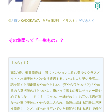
©
九曜
／KADOKAWA MF文庫J刊 イラスト：
ゲソきんぐ
その集団って『一生もの』？
【あらすじ】
高2の春。藍井咲良は、同じマンションに住む美少女クラスメ
イト・水瀬美汐とバッタリ遭遇する。いつもより早い帰宅……
話を聞くと演劇部をやめたらしい。(何やらワケあり？)「やめ
るのも選択肢のひとつだよ。俺だって高１の夏にサッカー部や
めてるしな」「え！？ じゃあ、一緒だね！」お互い境遇が重
なった事で美汐にやたら気に入られ、急速に縮まる距離に戸惑
う咲良！ けど、ぽっかり空いていた時間が埋まる感じで何だ