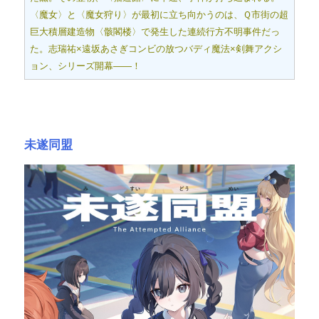
〈魔女〉と〈魔女狩り〉が最初に立ち向かうのは、Ｑ市街の超
巨大積層建造物〈骸閣楼〉で発生した連続行方不明事件だっ
た。志瑞祐×遠坂あさぎコンビの放つバディ魔法×剣舞アクシ
ョン、シリーズ開幕――！
未遂同盟