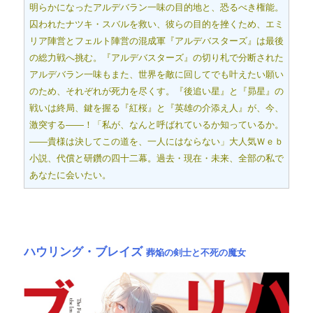
明らかになったアルデバラン一味の目的地と、恐るべき権能。
囚われたナツキ・スバルを救い、彼らの目的を挫くため、エミ
リア陣営とフェルト陣営の混成軍『アルデバスターズ』は最後
の総力戦へ挑む。『アルデバスターズ』の切り札で分断された
アルデバラン一味もまた、世界を敵に回してでも叶えたい願い
のため、それぞれが死力を尽くす。『後追い星』と『昴星』の
戦いは終局、鍵を握る『紅桜』と『英雄の介添え人』が、今、
激突する――！「私が、なんと呼ばれているか知っているか。
――貴様は決してこの道を、一人にはならない」大人気Ｗｅｂ
小説、代償と研鑽の四十二幕。過去・現在・未来、全部の私で
あなたに会いたい。
ハウリング・ブレイズ
葬焔の剣士と不死の魔女