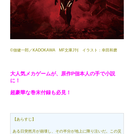
©佃健一郎／KADOKAWA MF文庫J刊 イラスト：幸田和磨
大人気メカゲームが、原作P佃本人の手で小説
に！
超豪華な巻末付録も必見！
【あらすじ】
ある日突然月が崩壊し、その半分が地上に降り注いだ。この災