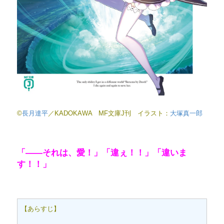
©
長月達平
／KADOKAWA MF文庫J刊 イラスト：
大塚真一郎
「――それは、愛！」「違ぇ！！」「違いま
す！！」
【あらすじ】