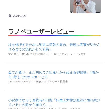
2023/07/25
ラノベユーザーレビュー
杖を修理するために地道に情報を集め、最後に真実が明かさ
れるまでの流れがとても綺...
竜と祭礼―魔法杖職人の見地から― - @ラノオンアワード投票者
全てが覆り、また初めての出逢いから始まる御伽噺。1巻か
ら3巻までのオスカーとテ...
Unnamed Memory IV - @ラノオンアワード投票者
小説家になろう連載時の旧題『転生王女様は魔法に憧れ続け
ている』の時から面白く、...