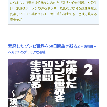
か心地よい!?美汐は特殊なこの仲を『部活やめた同盟』と名付
け、放課後ラーメンや深夜ドラマ一気見など咲良を想像を超え
た楽しい日々へ連れて行く。途中退部同士でもっと強く繋がる
青春物語！
荒廃したゾンビ世界を50日間生き残る2
～決戦編～
ヘガデルのブラックな会社