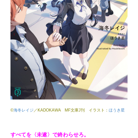
©
海冬レイジ
／KADOKAWA MF文庫J刊 イラスト：
ほうき星
すべてを〈未遂〉で終わらせろ。