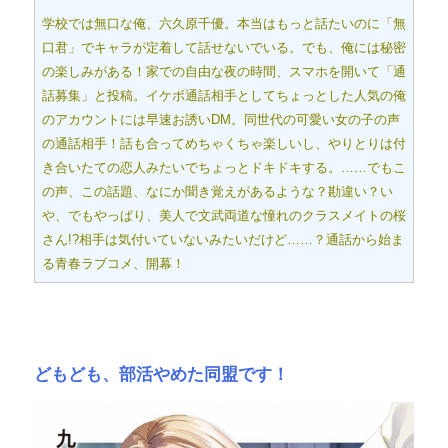
学校では無口な俺、六久原千優。本当はもっと話たいのに「無
口君」でキャラが定着して話せないでいる。でも、俺には秘密
の楽しみがある！家での自由な夜の時間、スマホを開いて「通
話募集」と投稿。イケボ通話相手としてちょっとした人気の俺
のアカウントには早速お誘いDM。同世代の可愛い女の子の声
の通話相手！話も合ってめちゃくちゃ楽しいし、やりとりは付
き合いたての恋人みたいでちょっとドキドキする。……でもこ
の声、この話題、なにか聞き覚えがあるような？勘違い？い
や、でもやっぱり、美人で文武両道な憧れのクラスメイトの桜
さん!?相手は気付いていないみたいだけど……？通話から始ま
る青春ラブコメ、開幕！
どもども、部活やめた同盟です！