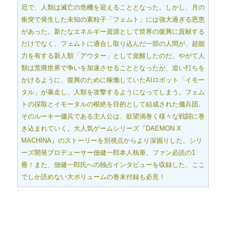
厄で、人類は滅亡の危機を迎えることとなった。しかし、月の
衝突で発生した未知の素粒子「フェムト」には強大過ぎる恩恵
があった。新たなエネルギー資源として世界の復興に貢献する
だけでなく、フェムトに適合し取り込んだ一部の人間が、超能
力を有する新人類「アウター」として覚醒したのだ。やがて人
類は荒廃世界で争いを加速させることとなったが、追い打ちを
かけるように、復興のために稼働していたAIロボット「イモー
タル」が暴走し、人類を攻撃するようになってしまう。フェム
トの採取とイモータルの根絶を目的として結成された傭兵団、
そのルーキー傭兵である主人公は、欲望渦巻く様々な戦闘に巻
き込まれていく。大人気ゲームシリーズ『DAEMON X
MACHINA』のストーリーを別視点からより深掘りした、シリ
ーズ開発プロデューサー佃健一郎本人執筆、ファン必読の1
冊！また、佃健一郎氏への独占インタビューを収録した、ここ
でしか読めない大ボリュームの巻末付録も必見！