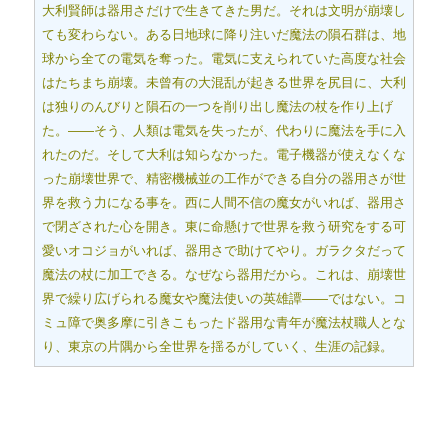
大利賢師は器用さだけで生きてきた男だ。それは文明が崩壊し
ても変わらない。ある日地球に降り注いだ魔法の隕石群は、地
球から全ての電気を奪った。電気に支えられていた高度な社会
はたちまち崩壊。未曾有の大混乱が起きる世界を尻目に、大利
は独りのんびりと隕石の一つを削り出し魔法の杖を作り上げ
た。――そう、人類は電気を失ったが、代わりに魔法を手に入
れたのだ。そして大利は知らなかった。電子機器が使えなくな
った崩壊世界で、精密機械並の工作ができる自分の器用さが世
界を救う力になる事を。西に人間不信の魔女がいれば、器用さ
で閉ざされた心を開き。東に命懸けで世界を救う研究をする可
愛いオコジョがいれば、器用さで助けてやり。ガラクタだって
魔法の杖に加工できる。なぜなら器用だから。これは、崩壊世
界で繰り広げられる魔女や魔法使いの英雄譚――ではない。コ
ミュ障で奥多摩に引きこもったド器用な青年が魔法杖職人とな
り、東京の片隅から全世界を揺るがしていく、生涯の記録。