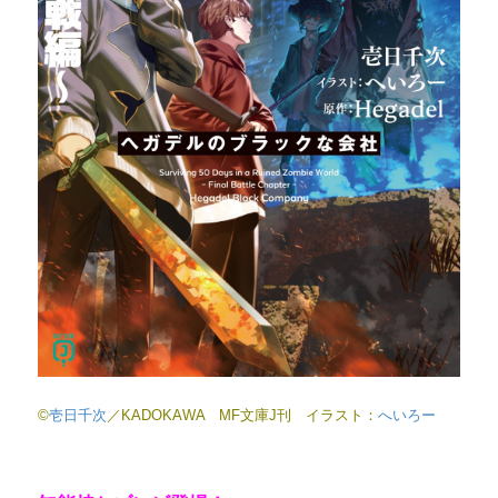
©
壱日千次
／KADOKAWA MF文庫J刊 イラスト：
へいろー