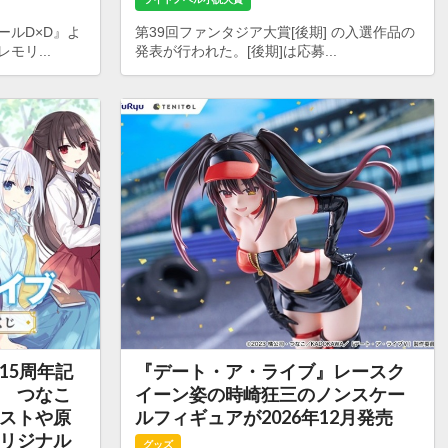
ールD×D』よ
第39回ファンタジア大賞[後期] の入選作品の
モリ...
発表が行われた。[後期]は応募...
15周年記
『デート・ア・ライブ』レースク
 つなこ
イーン姿の時崎狂三のノンスケー
ストや原
ルフィギュアが2026年12月発売
リジナル
グッズ