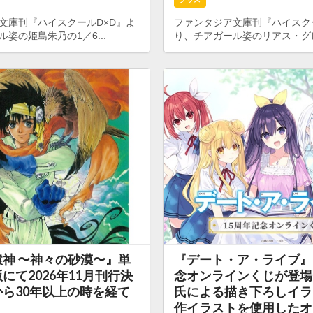
文庫刊『ハイスクールD×D』よ
ファンタジア文庫刊『ハイスク
姿の姫島朱乃の1／6...
り、チアガール姿のリアス・グレ
神 〜神々の砂漠〜』単
『デート・ア・ライブ』
にて2026年11月刊行決
念オンラインくじが登場
ら30年以上の時を経て
氏による描き下ろしイラ
作イラストを使用したオ