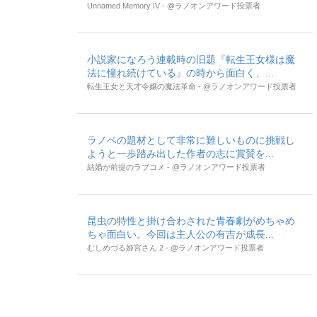
Unnamed Memory IV - @ラノオンアワード投票者
小説家になろう連載時の旧題『転生王女様は魔
法に憧れ続けている』の時から面白く、...
転生王女と天才令嬢の魔法革命 - @ラノオンアワード投票者
ラノベの題材として非常に難しいものに挑戦し
ようと一歩踏み出した作者の志に賞賛を...
結婚が前提のラブコメ - @ラノオンアワード投票者
昆虫の特性と掛け合わされた青春劇がめちゃめ
ちゃ面白い。今回は主人公の有吉が成長...
むしめづる姫宮さん 2 - @ラノオンアワード投票者