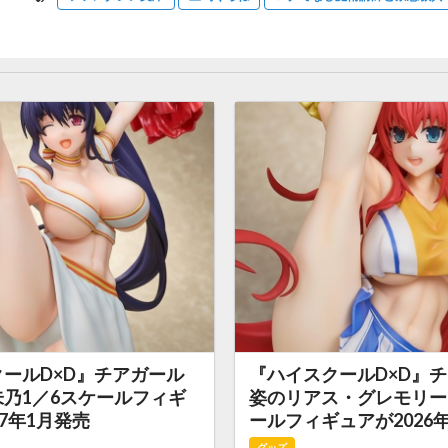
ールD×D』チアガール
『ハイスクールD×D』
乃1／6スケールフィギ
姿のリアス・グレモリー
27年1月発売
ールフィギュアが2026年
グッズ