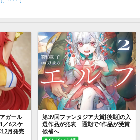
チアガール
第39回ファンタジア大賞[後期]の入
1／6スケ
選作品が発表 通期で4作品が受賞
12月発売
候補へ
ライトノベル小説大賞