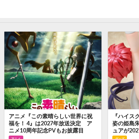
アニメ『この素晴らしい世界に祝
『ハイスク
福を！ 4』は2027年放送決定 ア
姿の姫島朱
ニメ10周年記念PVもお披露目
ュアが20
アニメ
グッズ