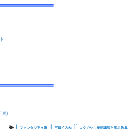
ト
庫)
ファンタジア文庫
三嶋くろね
ロクでなし魔術講師と禁忌教典