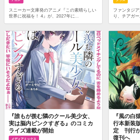
スニーカー文庫発のアニメ『この素晴らしい
ファンタジア
世界に祝福を！ 4』が、2027年に...
り、チアガール
『誰もが羨む隣のクール美少女、
『風の白猿
実は脳内ピンクすぎる』のコミカ
行本新装版
ライズ連載が開始
定 刊行か
復刊へ
メディアミックス