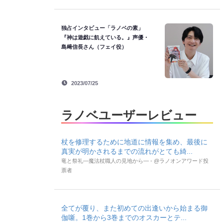
独占インタビュー「ラノベの素」
『神は遊戯に飢えている。』声優・
島﨑信長さん（フェイ役）
2023/07/25
ラノベユーザーレビュー
杖を修理するために地道に情報を集め、最後に
真実が明かされるまでの流れがとても綺...
竜と祭礼―魔法杖職人の見地から― - @ラノオンアワード投
票者
全てが覆り、また初めての出逢いから始まる御
伽噺。1巻から3巻までのオスカーとテ...