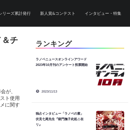
シリーズ累計発行
新人賞&コンテスト
インタビュー・特集
ド＆チ
ランキング
ラノベニュースオンラインアワード
2023年10月刊のアンケート投票開始
布会が、
2023/11/13
ラスト使用
ニメに関す
独占インタビュー「ラノベの素」
伏見七尾先生『獄門撫子此処ニ在
リ』