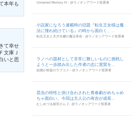
Unnamed Memory IV - @ラノオンアワード投票者
て本年も
小説家になろう連載時の旧題『転生王女様は魔
法に憧れ続けている』の時から面白く、...
転生王女と天才令嬢の魔法革命 - @ラノオンアワード投票者
きて幸せ
Ｆ文庫Ｊ
ラノベの題材として非常に難しいものに挑戦し
白いと思
ようと一歩踏み出した作者の志に賞賛を...
結婚が前提のラブコメ - @ラノオンアワード投票者
昆虫の特性と掛け合わされた青春劇がめちゃめ
ちゃ面白い。今回は主人公の有吉が成長...
むしめづる姫宮さん 2 - @ラノオンアワード投票者