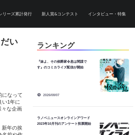
シリーズ累計発行
新人賞&コンテスト
インタビュー・特集
ただい
ランキング
『妹よ、その侯爵家令息は間諜で
す』のコミカライズ配信が開始
的になって
2026/08/07
良い1年に
様々な企画
ラノベニュースオンラインアワード
2023年10月刊のアンケート投票開始
、新年の挨
ひ名前や作