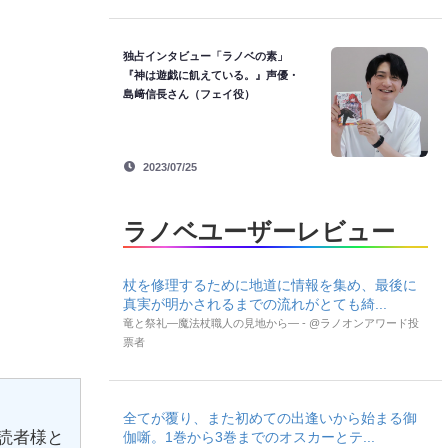
独占インタビュー「ラノベの素」
『神は遊戯に飢えている。』声優・
島﨑信長さん（フェイ役）
2023/07/25
ラノベユーザーレビュー
杖を修理するために地道に情報を集め、最後に
真実が明かされるまでの流れがとても綺...
竜と祭礼―魔法杖職人の見地から― - @ラノオンアワード投
票者
全てが覆り、また初めての出逢いから始まる御
読者様と
伽噺。1巻から3巻までのオスカーとテ...