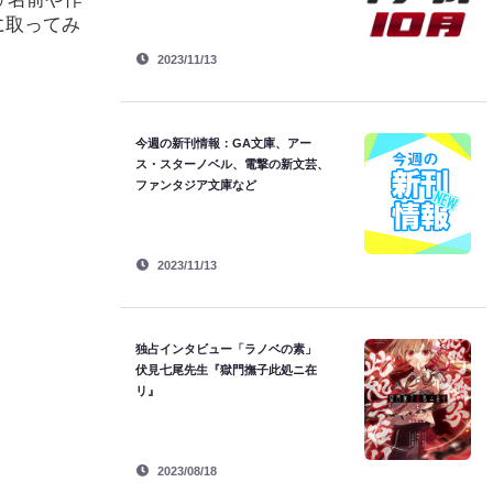
に取ってみ
2023/11/13
今週の新刊情報：GA文庫、アー
ス・スターノベル、電撃の新文芸、
ファンタジア文庫など
2023/11/13
独占インタビュー「ラノベの素」
伏見七尾先生『獄門撫子此処ニ在
リ』
2023/08/18