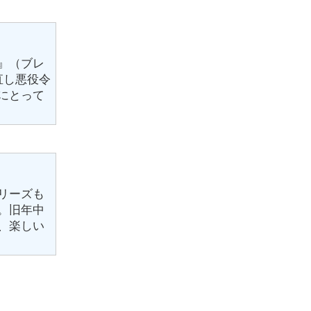
』（ブレ
直し悪役令
にとって
リーズも
。旧年中
、楽しい