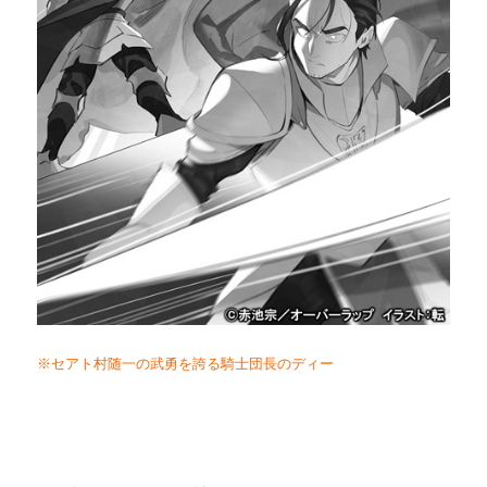
※セアト村随一の武勇を誇る騎士団長のディー