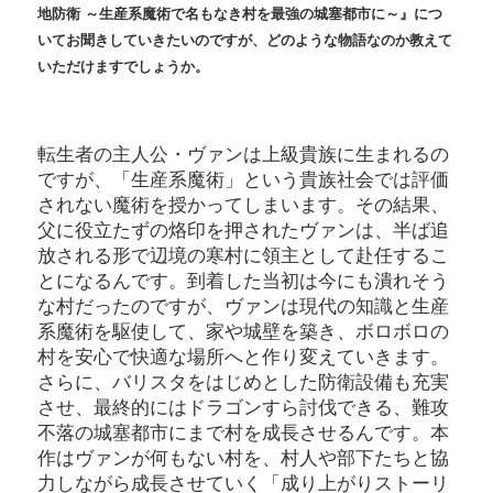
地防衛 ～生産系魔術で名もなき村を最強の城塞都市に～』につ
いてお聞きしていきたいのですが、どのような物語なのか教えて
いただけますでしょうか。
転生者の主人公・ヴァンは上級貴族に生まれるの
ですが、「生産系魔術」という貴族社会では評価
されない魔術を授かってしまいます。その結果、
父に役立たずの烙印を押されたヴァンは、半ば追
放される形で辺境の寒村に領主として赴任するこ
とになるんです。到着した当初は今にも潰れそう
な村だったのですが、ヴァンは現代の知識と生産
系魔術を駆使して、家や城壁を築き、ボロボロの
村を安心で快適な場所へと作り変えていきます。
さらに、バリスタをはじめとした防衛設備も充実
させ、最終的にはドラゴンすら討伐できる、難攻
不落の城塞都市にまで村を成長させるんです。本
作はヴァンが何もない村を、村人や部下たちと協
力しながら成長させていく「成り上がりストーリ