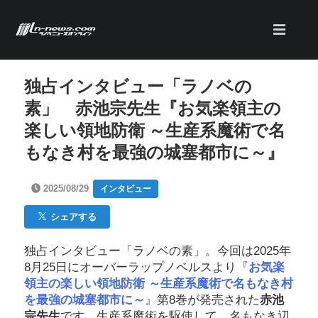
独占インタビュー「ラノベの
素」 赤池宗先生『お気楽領主の
楽しい領地防衛 ～生産系魔術で名
もなき村を最強の城塞都市に～』
2025/08/29
インタビュー
シェアする
独占インタビュー「ラノベの素」。今回は2025年
8月25日にオーバーラップノベルスより『
お気楽
領主の楽しい領地防衛 ～生産系魔術で名もなき村
を最強の城塞都市に～
』第8巻が発売された
赤池
宗先生
です。生産系魔術を駆使して、名もなき辺