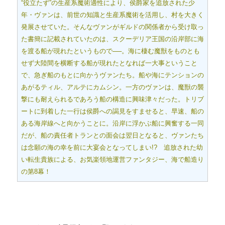
“役立たず”の生産系魔術適性により、侯爵家を追放された少
年・ヴァンは、前世の知識と生産系魔術を活用し、村を大きく
発展させていた。そんなヴァンがギルドの関係者から受け取っ
た書簡に記載されていたのは、スクーデリア王国の沿岸部に海
を渡る船が現れたというもので──。海に棲む魔獣をものとも
せず大陸間を横断する船が現れたとなれば一大事ということ
で、急ぎ船のもとに向かうヴァンたち。船や海にテンションの
あがるティル、アルテにカムシン。一方のヴァンは、魔獣の襲
撃にも耐えられるであろう船の構造に興味津々だった。トリブ
ートに到着した一行は侯爵への謁見をすませると、早速、船の
ある海岸線へと向かうことに。沿岸に浮かぶ船に興奮する一同
だが、船の責任者トランとの面会は翌日となると、ヴァンたち
は念願の海の幸を前に大宴会となってしまい!? 追放された幼
い転生貴族による、お気楽領地運営ファンタジー、海で船造り
の第8幕！