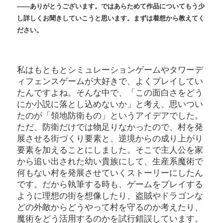
――ありがとうございます。ではあらためて作品についてもう少
し詳しくお聞きしていこうと思います。まずは着想から教えてく
ださい。
私はもともとシミュレーションゲームやタワーデ
ィフェンスゲームが大好きで、よくプレイしてい
たんですよね。そんな中で、「この面白さをどう
にか小説に落とし込めないか」と考え、思いつい
たのが「領地防衛もの」というアイデアでした。
ただ、防衛だけでは物足りなかったので、村を発
展させる街づくり要素と、逆境からの成り上がり
要素を加えることにしました。そこで主人公を家
から追い出された幼い貴族にして、生産系魔術で
何もない村を発展させていくストーリーにしたん
です。だから執筆する時も、ゲームをプレイする
ように理想の街を想像したり、盗賊やドラゴンな
どの外敵からどうやって村を守るのか考えたり、
魔術をどう活用するのかを試行錯誤しています。